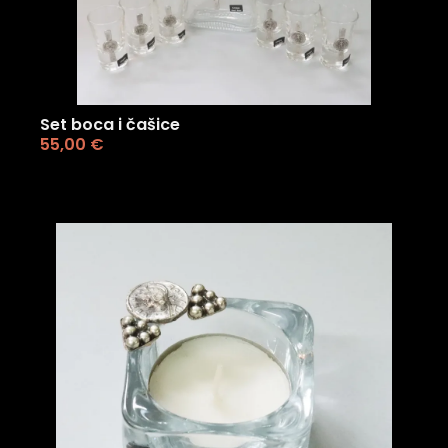
Set boca i čašice
55,00
€