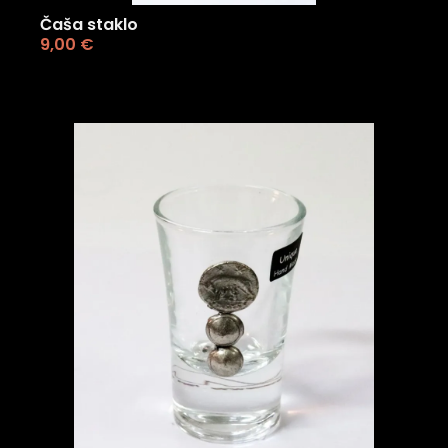
Čaša staklo
9,00
€