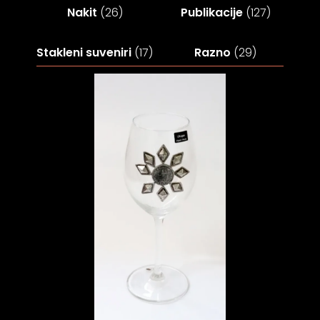
psiju
Nakit
(26)
Publikacije
(127)
Stakleni suveniri
(17)
Razno
(29)
m
psiju