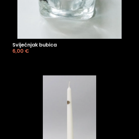
Svijećnjak bubica
6,00
€