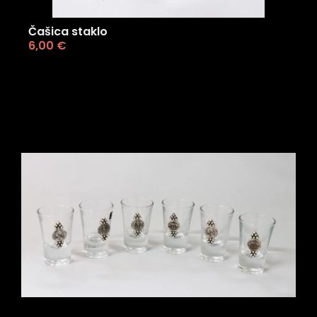
Čašica staklo
6,00
€