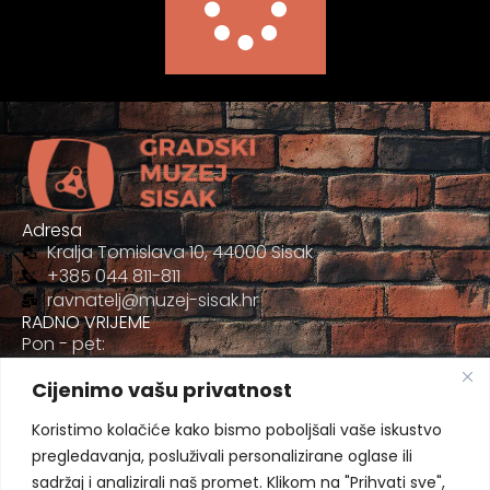
Adresa
Kralja Tomislava 10, 44000 Sisak
+385 044 811-811
ravnatelj@muzej-sisak.hr
RADNO VRIJEME
Pon - pet:
09:00 - 17:00
Cijenimo vašu privatnost
Sub
09:00-12:00
Koristimo kolačiće kako bismo poboljšali vaše iskustvo
pregledavanja, posluživali personalizirane oglase ili
sadržaj i analizirali naš promet. Klikom na "Prihvati sve",