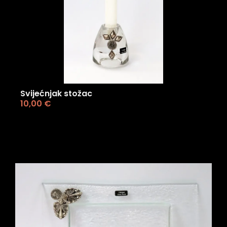
Svijećnjak stožac
10,00
€