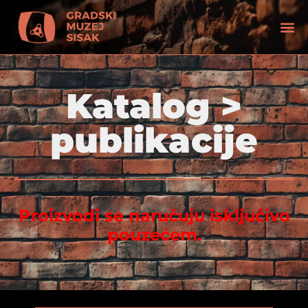
Katalog >
publikacije
Proizvodi se naručuju isključivo
pouzećem.
tećenjem vida