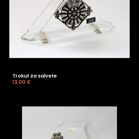
Trokut za salvete
13,00
€