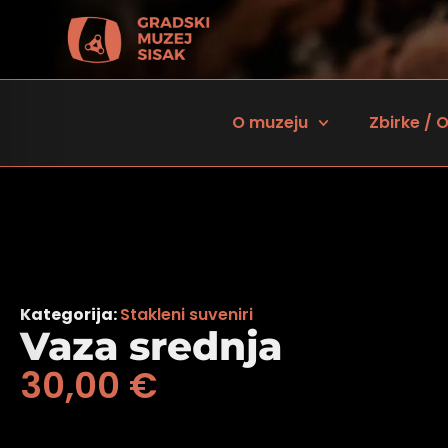
O muzeju
Zbirke / O
Kategorija:
Stakleni suveniri
Vaza srednja
30,00
€
 za osobe sa oštećenjem vida