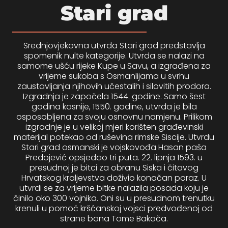
Stari grad
psiju
m
Srednjovjekovna utvrda Stari grad predstavlja
spomenik nulte kategorije. Utvrda se nalazi na
samome ušću rijeke Kupe u Savu, a izgrađena za
vrijeme sukoba s Osmanlijama u svrhu
zaustavljanja njihovih učestalih i silovitih prodora.
Izgradnja je započela 1544. godine. Samo šest
godina kasnije, 1550. godine, utvrda je bila
osposobljena za svoju osnovnu namjenu. Prilikom
psiju
izgradnje je u velikoj mjeri korišten građevinski
materijal potekao od ruševina rimske Siscije. Utvrdu
Stari grad osmanski je vojskovođa Hasan paša
Predojević opsjedao tri puta. 22. lipnja 1593. u
presudnoj je bitci za obranu Siska i čitavog
Hrvatskog kraljevstva doživio konačan poraz. U
utvrdi se za vrijeme bitke nalazila posada koju je
činilo oko 300 vojnika. Oni su u presudnom trenutku
krenuli u pomoć kršćanskoj vojsci predvođenoj od
strane bana Tome Bakača.