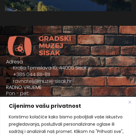
Adresa
Kralja Tomislava 10, 44000 Sisak
+385 044 811-811
ravnatelj@muzej-sisak.hr
RADNO VRIJEME
Pon - pet:
09:00 - 17:00
Cijenimo vašu privatnost
Sub
09:00-12:00
Koristimo kolačiće kako bismo poboljšali vaše iskustvo
pregledavanja, posluživali personalizirane oglase ili
sadržaj i analizirali naš promet. Klikom na "Prihvati sve",