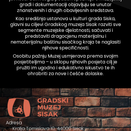
građi i dokumentaciji objavljuju se unutar
znanstvenih i drugih obavijesnih sredstava.
Kao središnja ustanova u kulturi grada Siska,
glavni su ciljevi Gradskog muzeja Sisak razviti sve
segmente muzejske djelatnosti, sačuvati i
predstaviti dragocjenu materijalnu i
nematerijalnu baštinu sisačkog kraja te naglasiti
njihove specifičnosti.
Osobitu pažnju Muzej usmjerava prema svojim
posjetiteljima – u sklopu njihovih posjeta cilj je
pružiti im ugodno i edukativno iskustvo te ih
ohrabriti za nove i češće dolaske.
Adresa
Kralja Tomislava 10, 44000 Sisak