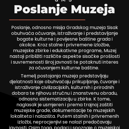
psiju
Poslanje Muzeja
m
Poslanje, odnosno misija Gradskog muzeja Sisak
obuhvaća očuvanje, istraživanje i predstavljanje
bogate kulturne i povijesne baštine grada i
okolice. Kroz stalne i privremene izložbe,
muzejske zbirke i edukativne programe, Muzej
nastoji približiti različite aspekte sisačke prošlosti
i suvremenosti široj javnosti te potaknuti interes
psiju
za očuvanjem kulturne baštine.
Temelj postojanja muzeja predstavljaju
djelatnosti koje obuhvaćaju prikupljanje, čuvanje i
istraživanje civilizacijskih, kulturnih i prirodnih
dobara te njihovu stručnu i znanstvenu obradu,
odnosno sistematizaciju u zbirke. K tome,
naglasak je usmjeren i prema trajnoj zaštiti
muzejske građe, dokumentacije te muzejskih
lokaliteta i nalazišta. Putem stalnih i privremenih
izložbi, neprocjenjivi se nalazi predočavaju
javnosti. Osim toga, podaci i spoznaje o muzejskoj