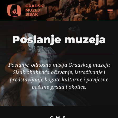
Poslanje muzeja
Poslanje, odnosno misija Gradskog muzeja
Sisak obuhvaća očuvanje, istraživanje i
predstavljanje bogate kulturne i povijesne
baštine grada i okolice.
tećenjem vida
GMS