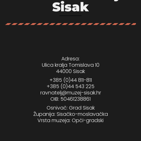
Sisak
psiju
m
Adresa:
Ulica kralja Tomislava 10
44000 Sisak
psiju
+385 (0)44 811-811
+385 (0)44 543 225
ravnatelj@muzej-sisak.hr
OIB: 50461238861
Osnivač: Grad Sisak
Županija: Sisačko-moslavačka
Vrsta muzeja: Opći-gradski