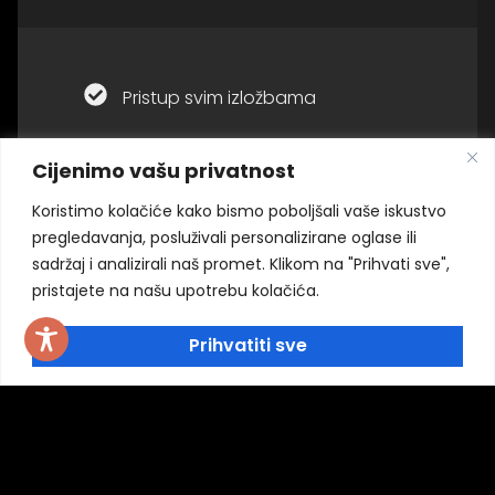
Pristup svim izložbama
Cijenimo vašu privatnost
Koristimo kolačiće kako bismo poboljšali vaše iskustvo
pregledavanja, posluživali personalizirane oglase ili
sadržaj i analizirali naš promet. Klikom na "Prihvati sve",
pristajete na našu upotrebu kolačića.
Adresa
Kralja Tomislava 10, 44000 Sisak
Prihvatiti sve
+385 044 811-811
ravnatelj@muzej-sisak.hr
RADNO VRIJEME
Pon - pet:
09:00 - 17:00
Sub