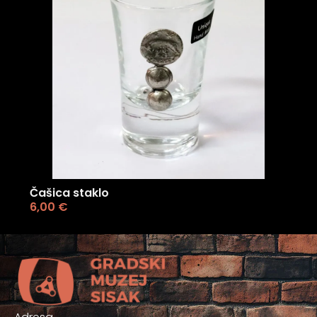
Čašica staklo
6,00
€