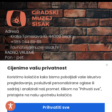
Adresa
Kralja Tomislava 10, 44000 Sisak
+385 044 811-811
ravnatelj@muzej-sisak.hr
RADNO VRIJEME
Pon - pet:
09:00 - 17:00
Cijenimo vašu privatnost
Sub
09:00-12:00
Koristimo kolačiće kako bismo poboljšali vaše iskustvo
pregledavanja, posluživali personalizirane oglase ili
sadržaj i analizirali naš promet. Klikom na "Prihvati sve",
pristajete na našu upotrebu kolačića.
Prihvatiti sve