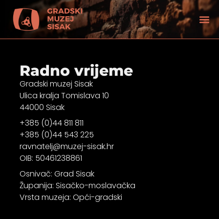
Radno vrijeme
Gradski muzej Sisak
Ulica kralja Tomislava 10
44000 Sisak
+385 (0)44 811 811
+385 (0)44 543 225
ravnatelj@muzej-sisak.hr
OIB: 50461238861
Osnivač: Grad Sisak
Županija: Sisačko-moslavačka
tećenjem vida
Vrsta muzeja: Opći-gradski