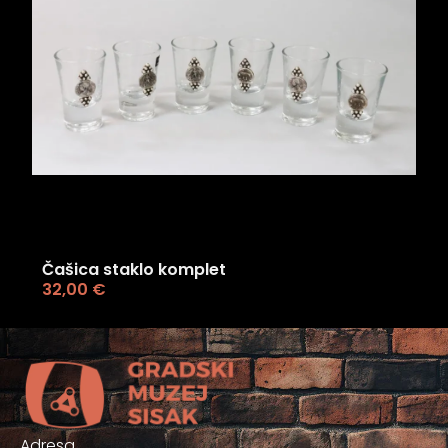
Čašica staklo komplet
32,00
€
Adresa