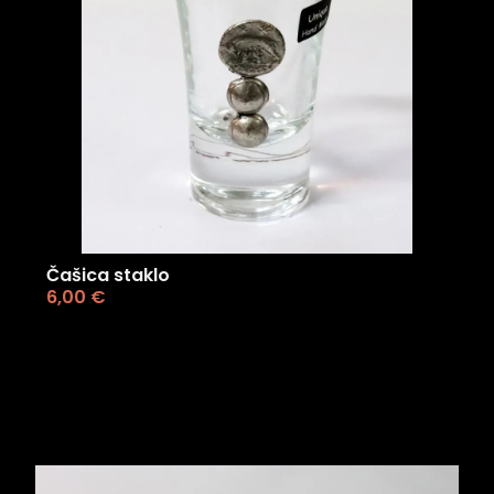
Čašica staklo
6,00
€