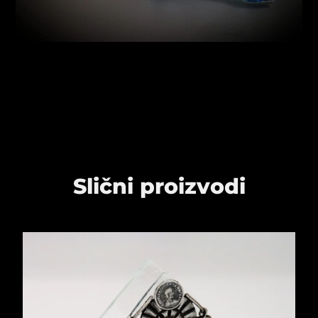
psiju
m
psiju
Slični proizvodi