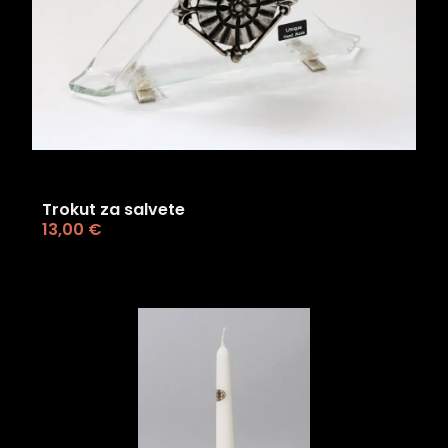
Trokut za salvete
13,00
€