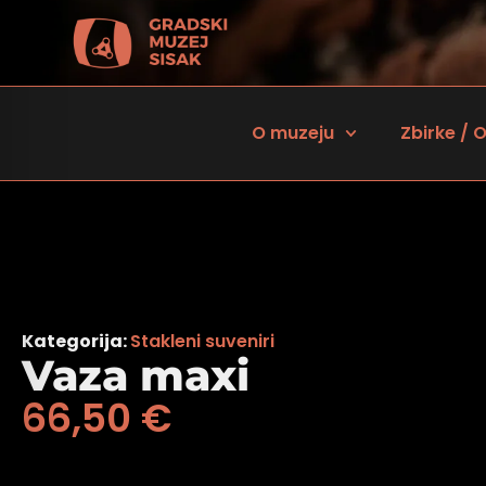
O muzeju
Zbirke / O
Kategorija:
Stakleni suveniri
Vaza maxi
66,50
€
 za osobe sa oštećenjem vida