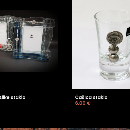
slike staklo
Čašica staklo
6,00
€