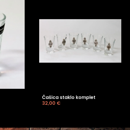
Čašica staklo komplet
32,00
€