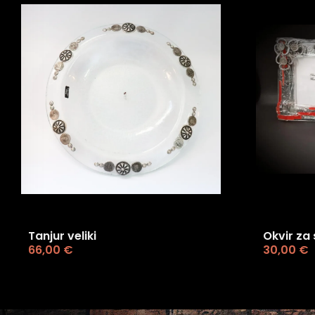
Tanjur veliki
Okvir za 
66,00
€
30,00
€