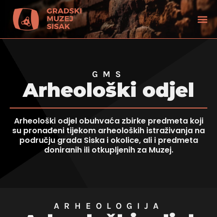
GMS
Arheološki odjel
Arheološki odjel obuhvaća zbirke predmeta koji
su pronađeni tijekom arheoloških istraživanja na
području grada Siska i okolice, ali i predmeta
doniranih ili otkupljenih za Muzej.
tećenjem vida
ARHEOLOGIJA