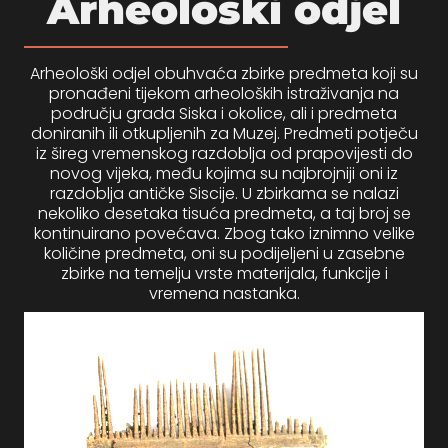
Arheološki odjel
psiju
Arheološki odjel obuhvaća zbirke predmeta koji su
m
pronađeni tijekom arheoloških istraživanja na
području grada Siska i okolice, ali i predmeta
doniranih ili otkupljenih za Muzej. Predmeti potječu
iz šireg vremenskog razdoblja od prapovijesti do
novog vijeka, među kojima su najbrojniji oni iz
razdoblja antičke Siscije. U zbirkama se nalazi
nekoliko desetaka tisuća predmeta, a taj broj se
kontinuirano povećava. Zbog tako iznimno velike
psiju
količine predmeta, oni su podijeljeni u zasebne
zbirke na temelju vrste materijala, funkcije i
vremena nastanka.