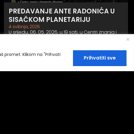
PREDAVANJE ANTE RADONIĆA U
SISAČKOM PLANETARIJU
4 svibnja, 2026
U srijedu, 06. 05. 2026, u 19 sati, u Centri znanja i
planetariju Munjara, Mihanovićeva obala 10 u
Sisku, dolazi…
naš promet. Klikom na "Prihvati
Prihvatiti sve
Pročitaj >