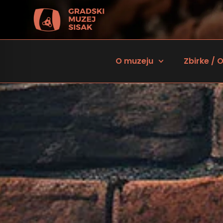
O muzeju
Zbirke / O
 za osobe sa oštećenjem vida