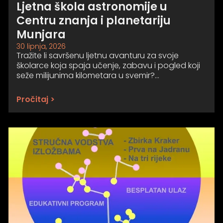
Ljetna škola astronomije u
Centru znanja i planetariju
Munjara
30 lipnja, 2026
Tražite li savršenu ljetnu avanturu za svoje
školarce koja spaja učenje, zabavu i pogled koji
seže milijunima kilometara u svemir?…
Pročitaj >