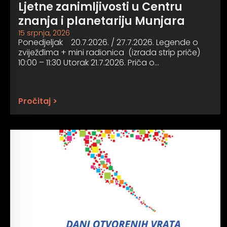
Ljetne zanimljivosti u Centru
znanja i planetariju Munjara
15 srpnja, 2026
Ponedjeljak 20.7.2026. / 27.7.2026. Legende o
zviježđima + mini radionica (izrada strip priče)
10:00 – 11:30 Utorak 21.7.2026. Priča o…
Pročitaj >