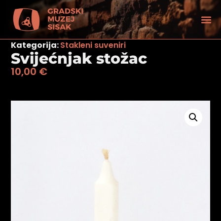
Kategorija:
Stakleni suveniri
Svijećnjak stožac
10,00
€
tećenjem vida