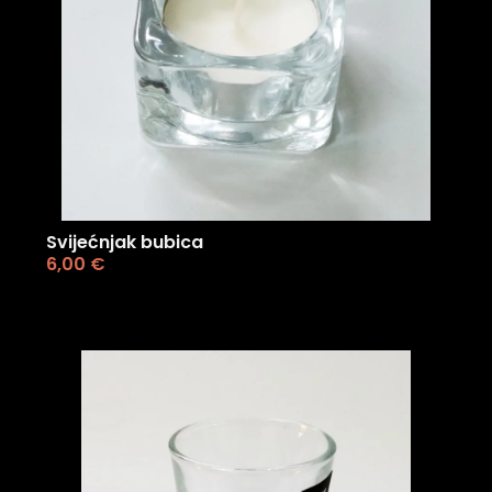
Svijećnjak bubica
6,00
€