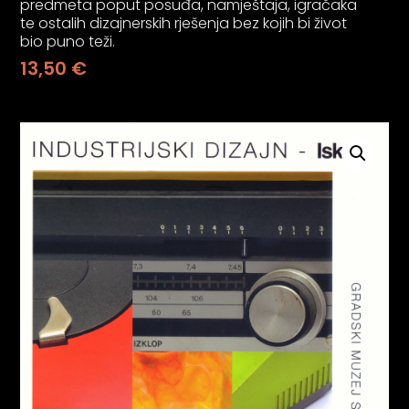
predmeta poput posuđa, namještaja, igračaka
psiju
te ostalih dizajnerskih rješenja bez kojih bi život
bio puno teži.
13,50
€
m
psiju