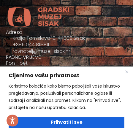
Adresa
Kralja Tomislava 10, 44000 Sisak
+385 044 811-811
ravnatelj@muzej-sisak.hr
RADNO VRIJEME
Pon - pet:
09:00 - 17:00
Cijenimo vašu privatnost
Sub
09:00-12:00
Koristimo kolačiće kako bismo poboljšali vaše iskustvo
pregledavanja, posluživali personalizirane oglase ili
sadržaj i analizirali naš promet. Klikom na "Prihvati sve",
pristajete na našu upotrebu kolačića.
Prihvatiti sve