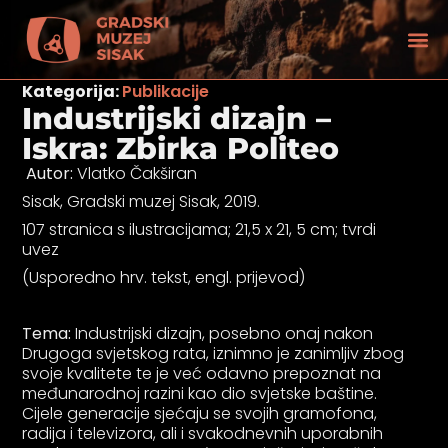
Kategorija:
Publikacije
Industrijski dizajn –
Iskra: Zbirka Politeo
Autor:
Vlatko Čakširan
Sisak, Gradski muzej Sisak, 2019.
107 stranica s ilustracijama; 21,5 x 21, 5 cm; tvrdi
uvez
(Usporedno hrv. tekst, engl. prijevod)
Tema:
Industrijski dizajn, posebno onaj nakon
Drugoga svjetskog rata, iznimno je zanimljiv zbog
svoje kvalitete te je već odavno prepoznat na
tećenjem vida
me
đunarodnoj razini kao dio svjetske baštine.
Cijele generacije sjećaju se svojih gramofona,
radija i televizora, ali i svakodnevnih uporabnih