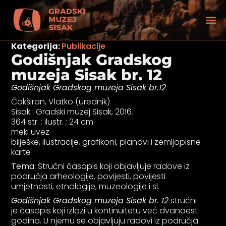
Kategorija:
Publikacije
Godišnjak Gradskog
muzeja Sisak br. 12
Godišnjak Gradskog muzeja Sisak br.12
Čakširan, Vlatko (urednik)
Sisak : Gradski muzej Sisak, 2016.
364 str. : ilustr. ; 24 cm
meki uvez
bilješke, ilustracije, grafikoni, planovi i zemljopisne
karte
Tema:
Stručni časopis koji objavljuje radove iz
područja arheologije, povijesti, povijesti
umjetnosti, etnologije, muzeologije i sl.
tećenjem vida
Godišnjak Gradskog muzeja Sisak br. 12
stručni
je časopis koji izlazi u kontinuitetu već dvanaest
godina. U njemu se objavljuju radovi iz područja