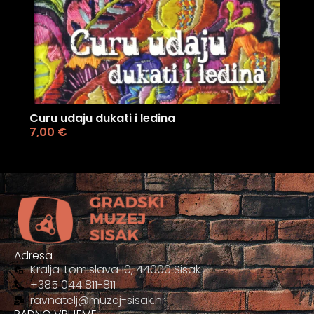
Curu udaju dukati i ledina
7,00
€
Adresa
Kralja Tomislava 10, 44000 Sisak
+385 044 811-811
ravnatelj@muzej-sisak.hr