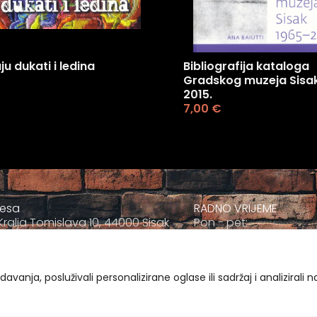
u dukati i ledina
Bibliografija kataloga
Gradskog muzeja Sisak
2015.
7,00
€
resa
RADNO VRIJEME
Kralja Tomislava 10, 44000 Sisak
Pon - pet:
+385 044 811-811
09:00 - 17:00
ravnatelj@muzej-sisak.hr
Sub
09:00-12:00
vanja, posluživali personalizirane oglase ili sadržaj i analizirali 