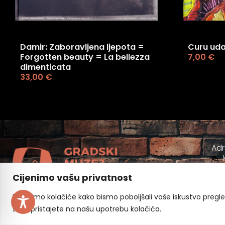
Damir: Zaboravljena ljepota =
Curu udaj
Forgotten beauty = La bellezza
7,00
€
dimenticata
33,00
€
Ad
Cijenimo vašu privatnost
Koristimo kolačiće kako bismo poboljšali vaše iskustvo pregleda
sve", pristajete na našu upotrebu kolačića.