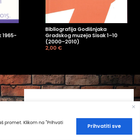
Bibliografija Godišnjaka
 1965-
Gradskog muzeja Sisak 1–10
(2000–2010)
2,00
€
naš promet. Klikom na "Prihvati
Prihvatiti sve