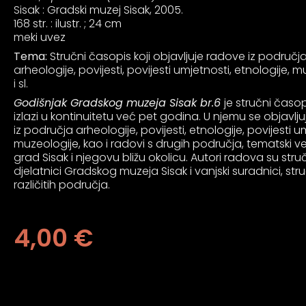
an profil za epilepsiju
Sisak : Gradski muzej Sisak, 2005.
168 str. : ilustr. ; 24 cm
meki uvez
prijateljski režim
Tema:
Stručni časopis koji objavljuje radove iz područj
arheologije, povijesti, povijesti umjetnosti, etnologije, 
i sl.
 za slijepe
Godišnjak Gradskog muzeja Sisak br.6
je stručni časop
izlazi u kontinuitetu već pet godina. U njemu se objavlju
iz područja arheologije, povijesti, etnologije, povijesti u
muzeologije, kao i radovi s drugih područja, tematski v
an režim za epilepsiju
grad Sisak i njegovu bližu okolicu. Autori radova su stru
djelatnici Gradskog muzeja Sisak i vanjski suradnici, stru
različitih područja.
4,00
€