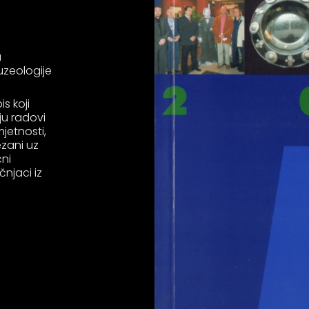
a
muzeologije
is koji
ju radovi
mjetnosti,
ezani uz
čni
čnjaci iz