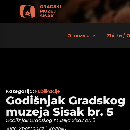
O muzeju
Zbirke / O
Kategorija:
Publikacije
Godišnjak Gradskog
muzeja Sisak br. 5
 za osobe sa oštećenjem vida
Godišnjak Gradskog muzeja Sisak br. 5
Jurić, Spomenka (urednik)