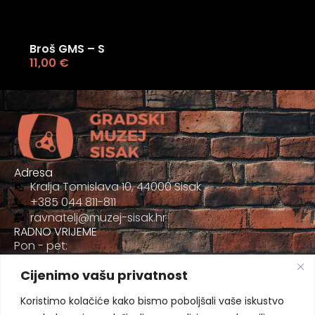
Broš GMS – S
11,00
€
Adresa
Kralja Tomislava 10, 44000 Sisak
+385 044 811-811
ravnatelj@muzej-sisak.hr
RADNO VRIJEME
Pon - pet:
09:00 - 17:00
Cijenimo vašu privatnost
Sub
09:00-12:00
Koristimo kolačiće kako bismo poboljšali vaše iskustvo