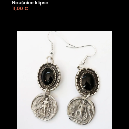
Naušnice klipse
11,00
€