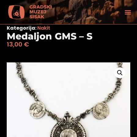
Kategorija:
Nakit
Medaljon GMS – S
13,00
€
tećenjem vida