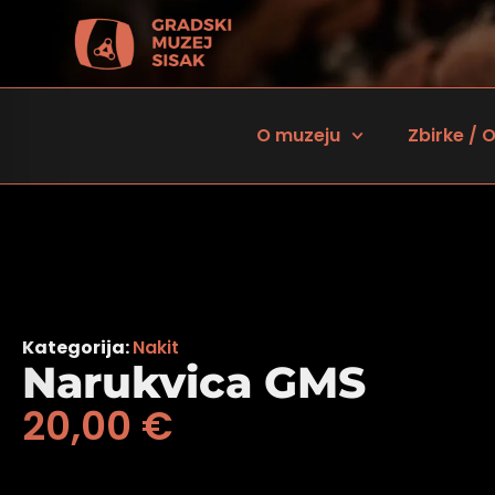
O muzeju
Zbirke / O
Kategorija:
Nakit
Narukvica GMS
20,00
€
 za osobe sa oštećenjem vida