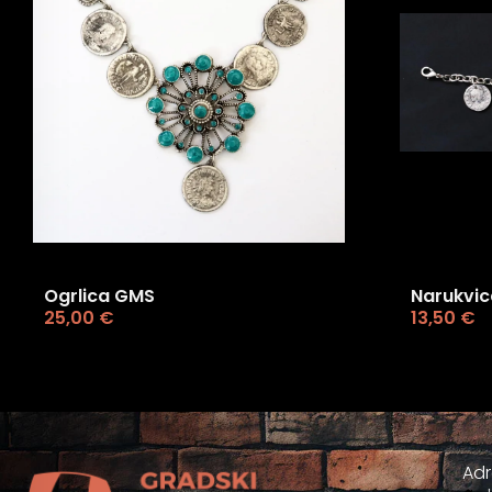
Ogrlica GMS
Narukvic
25,00
€
13,50
€
Ad