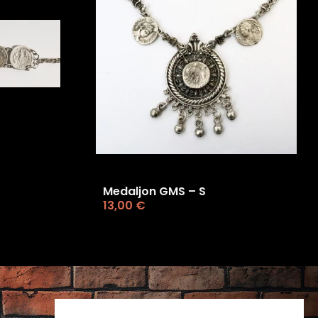
Medaljon GMS – S
13,00
€