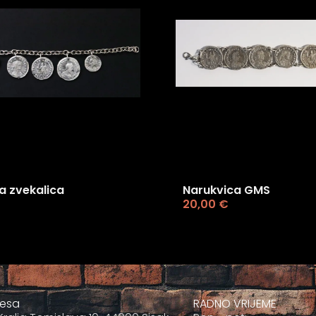
a zvekalica
Narukvica GMS
20,00
€
resa
RADNO VRIJEME