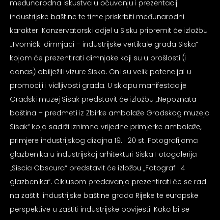
međunarodna iskustva u očuvanju i prezentaciji
psiju
industrijske baštine te time priskrbiti međunarodni
karakter. Konzervatorski odjel u Sisku pripremit će izložbu
m
„Tvornički dimnjaci – industrijske vertikale grada Siska“
kojom će prezentirati dimnjake koji su u prošlosti (i
danas) obilježili vizure Siska. Oni su velik potencijal u
promociji i vidljivosti grada. U sklopu manifestacije
Gradski muzej Sisak predstavit će izložbu „Nepoznata
baština – predmeti iz Zbirke ambalaže Gradskog muzeja
psiju
Sisak“ koja sadrži iznimno vrijedne primjerke ambalaže,
primjere industrijskog dizajna 19. i 20 st. Fotografijama
glazbenika u industrijskoj arhitekturi Siska Fotogalerija
„Siscia Obscura“ predstavit će izložbu „Fotograf i 4
glazbenika“. Ciklusom predavanja prezentirati će se rad
na zaštiti industrijske baštine grada Rijeke te europske
perspektive u zaštiti industrijske povijesti. Kako bi se