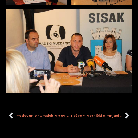
Predavanje ”Gradski vrtovi i druge zelene priče”
Izložba “Tvornički dimnjaci – industrijske vertikale grada Siska”