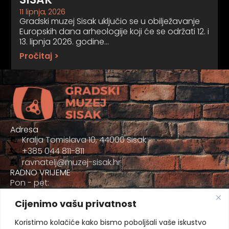
11 lipnja, 2026
Gradski muzej Sisak uključio se u obilježavanje
Europskih dana arheologije koji će se održati 12. i
13. lipnja 2026. godine…
Pročitaj >
Adresa
Kralja Tomislava 10, 44000 Sisak
+385 044 811-811
ravnatelj@muzej-sisak.hr
RADNO VRIJEME
Pon - pet:
09:00 - 17:00
Cijenimo vašu privatnost
Sub
09:00-12:00
Koristimo kolačiće kako bismo poboljšali vaše iskustvo