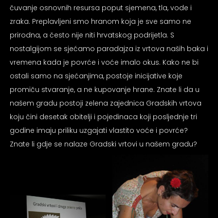
psiju
čuvanje osnovnih resursa poput sjemena, tla, vode i
zraka. Preplavljeni smo hranom koja je sve samo ne
prirodna, a često nije niti hrvatskog podrijetla. S
m
nostalgijom se sjećamo paradajza iz vrtova naših baka i
vremena kada je povrće i voće imalo okus. Kako ne bi
ostali samo na sjećanjima, postoje inicijative koje
promiču stvaranje, a ne kupovanje hrane. Znate li da u
našem gradu postoji zelena zajednica Gradskih vrtova
psiju
koju čini desetak obitelji i pojedinaca koji posljednje tri
godine imaju priliku uzgajati vlastito voće i povrće?
Znate li gdje se nalaze Gradski vrtovi u našem gradu?