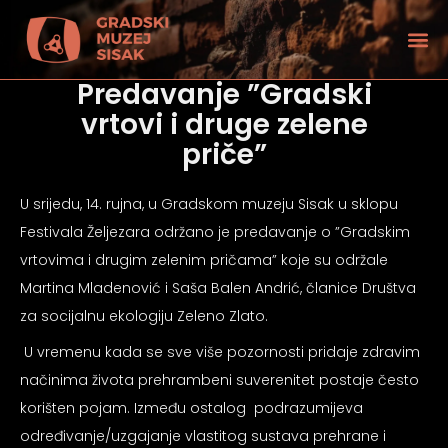
Predavanje ”Gradski
vrtovi i druge zelene
priče”
U srijedu, 14. rujna, u Gradskom muzeju Sisak u sklopu
Festivala Željezara održano je predavanje o ”Gradskim
vrtovima i drugim zelenim pričama” koje su održale
Martina Mladenović i Saša Balen Andrić, članice Društva
za socijalnu ekologiju Zeleno Zlato.
U vremenu kada se sve više pozornosti pridaje zdravim
načinima života prehrambeni suverenitet postaje često
tećenjem vida
korišten pojam. Između ostalog podrazumijeva
određivanje/uzgajanje vlastitog sustava prehrane i