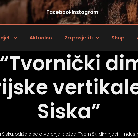
Facebook
Instagram
djeli
Aktualno
Za posjetiti
Shop
 “Tvornički di
ijske vertika
Siska”
, u Sisku, održalo se otvorenje izložbe “Tvornički dimnjaci – indust