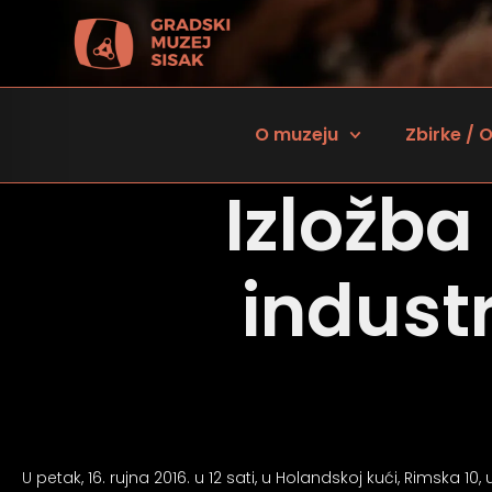
O muzeju
Zbirke / O
Izložba
industr
 za osobe sa oštećenjem vida
U petak, 16. rujna 2016. u 12 sati, u Holandskoj kući, Rimska 10