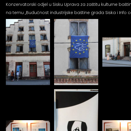
an profil za epilepsiju
Konzervatorski odjel u Sisku Uprava za zaštitu kulturne bašti
na temu „Budućnost industrijske baštine grada Siska i Info 
prijateljski režim
 za slijepe
an režim za epilepsiju