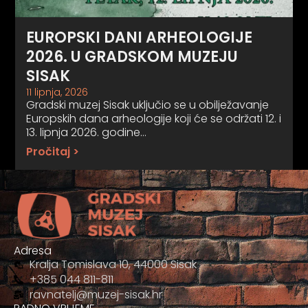
EUROPSKI DANI ARHEOLOGIJE
2026. U GRADSKOM MUZEJU
SISAK
11 lipnja, 2026
Gradski muzej Sisak uključio se u obilježavanje
Europskih dana arheologije koji će se održati 12. i
13. lipnja 2026. godine…
Pročitaj >
Adresa
Kralja Tomislava 10, 44000 Sisak
+385 044 811-811
ravnatelj@muzej-sisak.hr