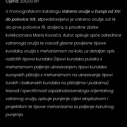
Cijena:
200,00 kn
psiju
U monografskom katalogu
Vatreno oružje u Europi od XIV.
do polovice XIX. st
predstavljeno je vatreno oružje od 14.
m
do prve polovice 19. stoljeća, iz privatne zbirke
kolekcionara Maria Kovača. Autor
opisuje opće odrednice
vatrenoga oružja te navodi glavne povijesne tipove
kundaka, oružja s mehanizmom na kolo, uz detaljan opis
različitih tipova kundaka (tipovi kundaka pušaka s
psiju
mehanizmom paljenja ukresivanjem, tipovi kundaka
europskih pištolja s mehanizmom na ukresivanje, tipovi
turskih i balkanskih kundaka na pištoljima i puškama).
Navodi i specifičnosti zapadnobosanskoga orijentalnog
vatrenog oružja, opisuje punjenje cijevi eksplozivom i
projektilom te tipove mehanizama za paljenje barutnog
punjenja.