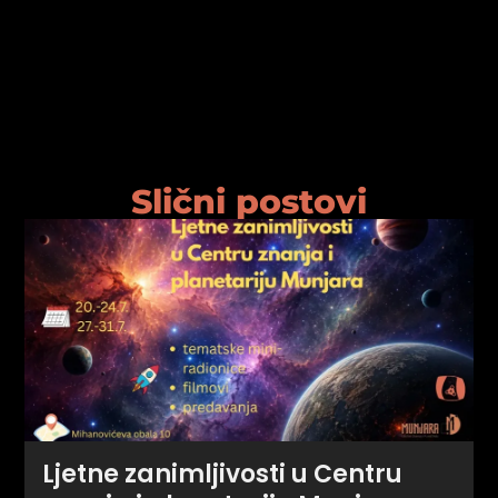
psiju
m
Slični postovi
psiju
Ljetne zanimljivosti u Centru