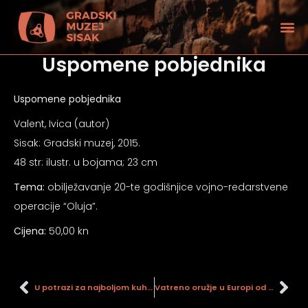
Uspomene pobjednika
Uspomene pobjednika
Valent, Ivica (autor)
Sisak: Gradski muzej, 2015.
48 str: ilustr. u bojama; 23 cm
Tema:
obilježavanje 20-te godišnjice vojno-redarstvene
operacije “Oluja”.
Cijena:
50,00 kn
tećenjem vida
U potrazi za najboljom kuhinjom
Vatreno oružje u Europi od polovice XIV. do polovice XIX. stoljeća