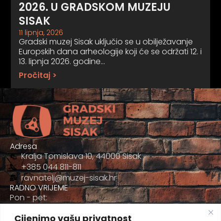
2026. U GRADSKOM MUZEJU
SISAK
11 lipnja, 2026
Gradski muzej Sisak uključio se u obilježavanje
Europskih dana arheologije koji će se održati 12. i
13. lipnja 2026. godine…
Pročitaj >
Adresa
Kralja Tomislava 10, 44000 Sisak
+385 044 811-811
ravnatelj@muzej-sisak.hr
RADNO VRIJEME
Pon - pet:
09:00 - 17:00
Cijenimo vašu privatnost
Sub