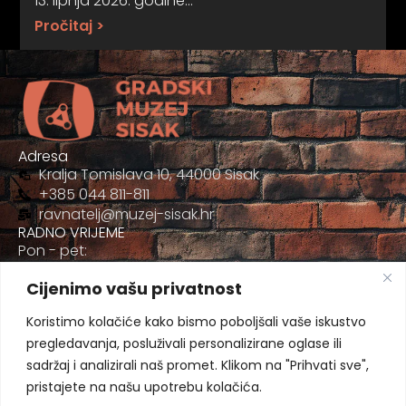
13. lipnja 2026. godine…
Pročitaj >
Adresa
Kralja Tomislava 10, 44000 Sisak
+385 044 811-811
ravnatelj@muzej-sisak.hr
RADNO VRIJEME
Pon - pet:
09:00 - 17:00
Cijenimo vašu privatnost
Sub
09:00-12:00
Koristimo kolačiće kako bismo poboljšali vaše iskustvo
pregledavanja, posluživali personalizirane oglase ili
sadržaj i analizirali naš promet. Klikom na "Prihvati sve",
pristajete na našu upotrebu kolačića.