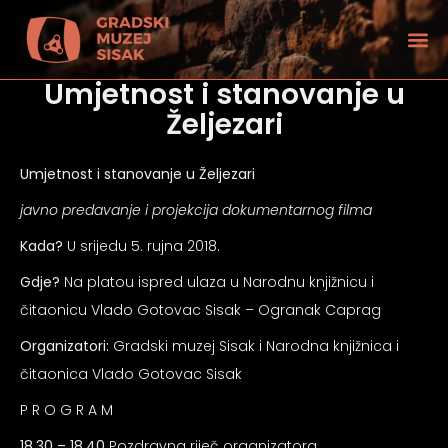
Umjetnost i stanovanje u
Željezari
Umjetnost i stanovanje u Željezari
javno predavanje i projekcija dokumentarnog filma
Kada?
U srijedu 5. rujna 2018.
Gdje?
Na platou ispred ulaza u Narodnu knjižnicu i
čitaonicu Vlado Gotovac Sisak – Ogranak Caprag
Organizatori:
Gradski muzej Sisak i Narodna knjižnica i
čitaonica Vlado Gotovac Sisak
tećenjem vida
P R O G R A M
18.30 – 18.40
Pozdravna riječ organizatora