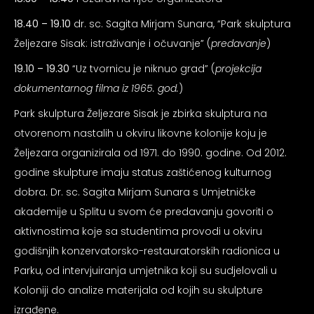
psiju
18.40 – 19.10
dr. sc. Sagita Mirjam Sunara, “Park skulptura
Željezare Sisak: istraživanje i očuvanje” (
predavanje
)
m
19.10 – 19.30
“Uz tvornicu je niknuo grad” (
projekcija
dokumentarnog filma iz 1965. god.
)
Park skulptura Željezare Sisak je zbirka skulptura na
otvorenom nastalih u okviru likovne kolonije koju je
Željezara organizirala od 1971. do 1990. godine. Od 2012.
psiju
godine skulpture imaju status zaštićenog kulturnog
dobra. Dr. sc. Sagita Mirjam Sunara s Umjetničke
akademije u Splitu u svom će predavanju govoriti o
aktivnostima koje sa studentima provodi u okviru
godišnjih konzervatorsko-restauratorskih radionica u
Parku, od intervjuiranja umjetnika koji su sudjelovali u
Koloniji do analize materijala od kojih su skulpture
izrađene.