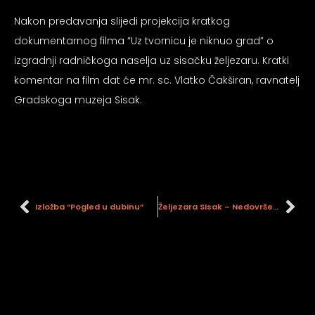
Nakon predavanja slijedi projekcija kratkog
dokumentarnog filma “Uz tvornicu je niknuo grad” o
izgradnji radničkoga naselja uz sisačku željezaru. Kratki
komentar na film dat će mr. sc. Vlatko Čakširan, ravnatelj
Gradskoga muzeja Sisak.
Izložba “Pogled u dubinu”
Željezara Sisak – Nedovršeni gigant