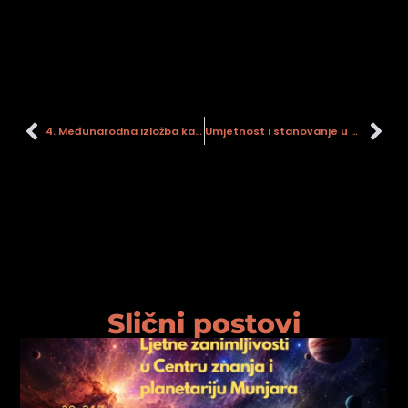
4. Međunarodna izložba karikature “MIKS”
Umjetnost i stanovanje u Željezari
Slični postovi