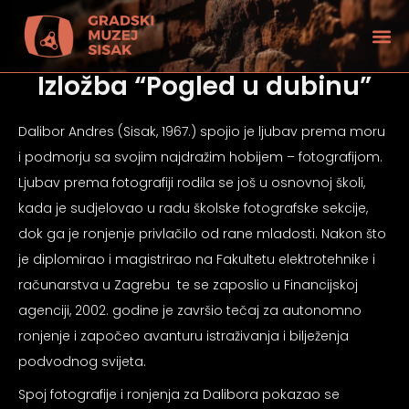
Izložba “Pogled u dubinu”
Dalibor Andres (Sisak, 1967.) spojio je ljubav prema moru
i podmorju sa svojim najdražim hobijem – fotografijom.
Ljubav prema fotografiji rodila se još u osnovnoj školi,
kada je sudjelovao u radu školske fotografske sekcije,
dok ga je ronjenje privlačilo od rane mladosti. Nakon što
je diplomirao i magistrirao na Fakultetu elektrotehnike i
računarstva u Zagrebu te se zaposlio u Financijskoj
agenciji, 2002. godine je završio tečaj za autonomno
ronjenje i započeo avanturu istraživanja i bilježenja
tećenjem vida
podvodnog svijeta.
Spoj fotografije i ronjenja za Dalibora pokazao se