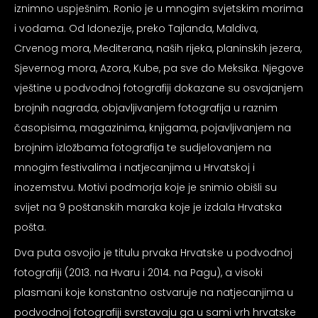
iznimno uspješnim. Ronio je u mnogim svjetskim morima
psiju
i vodama. Od Idonezije, preko Tajlanda, Maldiva,
Crvenog mora, Mediterana, naših rijeka, planinskih jezera,
m
Sjevernog mora, Azora, Kube, pa sve do Meksika. Njegove
vještine u podvodnoj fotografiji dokazane su osvajanjem
brojnih nagrada, objavljivanjem fotografija u raznim
časopisima, magazinima, knjigama, pojavljivanjem na
brojnim izložbama fotografija te sudjelovanjem na
psiju
mnogim festivalima i natjecanjima u Hrvatskoj i
inozemstvu. Motivi podmorja koje je snimio obišli su
svijet na 9 poštanskih maraka koje je izdala Hrvatska
pošta.
Dva puta osvojio je titulu prvaka Hrvatske u podvodnoj
fotografiji (2013. na Hvaru i 2014. na Pagu), a visoki
plasmani koje konstantno ostvaruje na natjecanjima u
podvodnoj fotografiji svrstavaju ga u sami vrh hrvatske