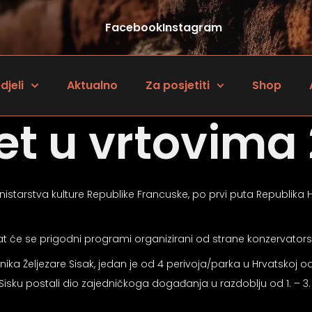
Facebook
Instagram
djeli
Aktualno
Za posjetiti
Shop
et u vrtovima 
inistarstva kulture Republike Francuske, po prvi puta Republik
t će se prigodni programi organizirani od strane konzervatorskih
etnika Željezare Sisak, jedan je od 4 perivoja/parka u Hrvatskoj 
Sisku postali dio zajedničkoga događanja u razdoblju od 1. – 3. 