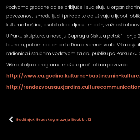
an profil za epilepsiju
Pozivamo građane da se priključe i sudjeluju u organizirani
povezanost između ljudi i prirode te da uživaju u ljepoti obl
prijateljski režim
kulturne baštine, osobito kod djece i mladih, važnosti obnov
U Parku skulptura, u naselju Caprag u Sisku, u petak 1. lipnj
faunom, potom radionice te Dan otvorenih vrata Vrta osjetila 
 za slijepe
radionica i stručnim vodstvom za širu publiku po Parku sku
Više detalja o programu možete pročitati na poveznici:
an režim za epilepsiju
http://www.eu.godina.kulturne-bastine.min-kultur
http://rendezvousauxjardins.culturecommunication
Godišnjak Gradskog muzeja Sisak br. 12