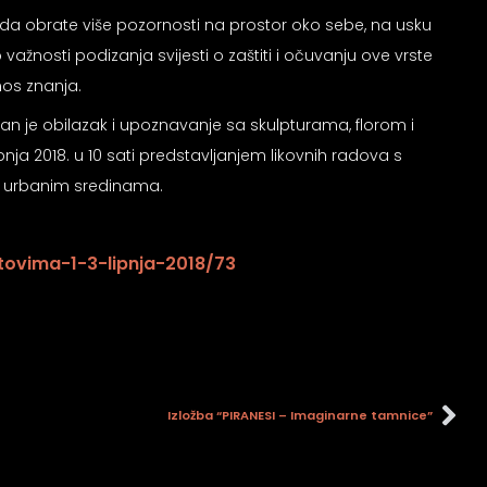
i da obrate više pozornosti na prostor oko sebe, na usku
važnosti podizanja svijesti o zaštiti i očuvanju ove vrste
nos znanja.
ziran je obilazak i upoznavanje sa skulpturama, florom i
nja 2018. u 10 sati predstavljanjem likovnih radova s
 u urbanim sredinama.
tovima-1-3-lipnja-2018/73
Izložba “PIRANESI – Imaginarne tamnice”