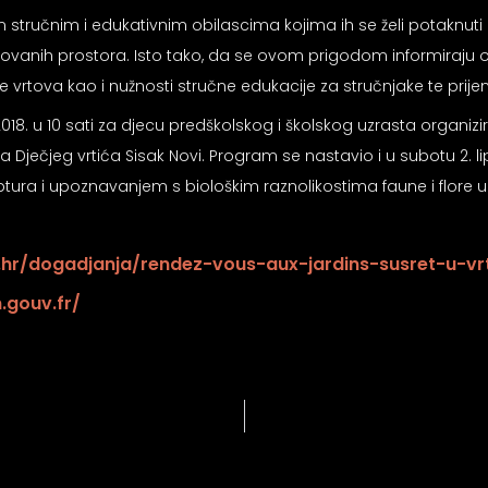
m stručnim i edukativnim obilascima kojima ih se želi potaknut
ikovanih prostora. Isto tako, da se ovom prigodom informiraju o 
e vrtova kao i nužnosti stručne edukacije za stručnjake te prije
a 2018. u 10 sati za djecu predškolskog i školskog uzrasta organi
Dječjeg vrtića Sisak Novi. Program se nastavio i u subotu 2. lip
lptura i upoznavanjem s biološkim raznolikostima faune i flore
e.hr/dogadjanja/rendez-vous-aux-jardins-susret-u-vr
.gouv.fr/