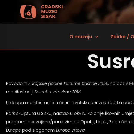
O muzeju
Zbirke / O
Susr
Povodom
Europske godine kulturne baštine 2018.
, na poziv M
manifestaciji
Susret u vrtovima 2018.
U sklopu manifestacije u četiri hrvatska perivoja/parka održa
 za osobe sa oštećenjem vida
Park skulptura u Sisku, nastao u okviru kolonije likovnih umj
programi perivojima/parkovima u Opatiji, Lipiku, Zaprešiću i 
Europe pod sloganom
Europa vrtova
.