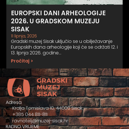
EUROPSKI DANI ARHEOLOGIJE
2026. U GRADSKOM MUZEJU
SISAK
11 lipnja, 2026
Gradski muzej Sisak uključio se u obilježavanje
Europskih dana arheologije koji će se održati 12. i
13. lipnja 2026. godine…
Pročitaj >
Adresa
Kralja Tomislava 10, 44000 Sisak
+385 044 811-811
ravnatelj@muzej-sisak.hr
RADNO VRIJEME