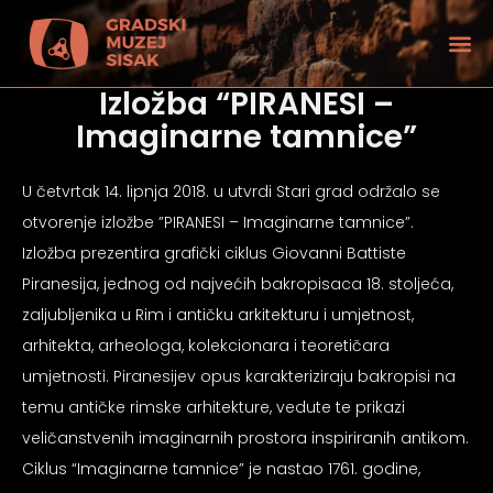
Izložba “PIRANESI –
Imaginarne tamnice”
U četvrtak 14. lipnja 2018. u utvrdi Stari grad održalo se
otvorenje izložbe ”PIRANESI – Imaginarne tamnice”.
Izložba prezentira grafički ciklus Giovanni Battiste
Piranesija, jednog od najvećih bakropisaca 18. stoljeća,
zaljubljenika u Rim i antičku arkitekturu i umjetnost,
arhitekta, arheologa, kolekcionara i teoretičara
umjetnosti. Piranesijev opus karakteriziraju bakropisi na
temu antičke rimske arhitekture, vedute te prikazi
tećenjem vida
veličanstvenih imaginarnih prostora inspiriranih antikom.
Ciklus “Imaginarne tamnice” je nastao 1761. godine,