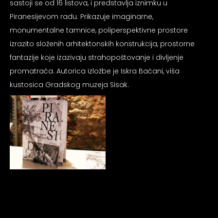
sastoji se od 16 listova, i predstavlja iznimku u
psiju
Piranesijevom radu. Prikazuje imaginarne,
monumentalne tamnice, poliperspektivne prostore
m
izrazito složenih arhitektonskih konstrukcija, prostorne
fantazije koje izazivaju strahopoštovanje i divljenje
promatrača. Autorica izložbe je Iskra Baćani, viša
kustosica Gradskog muzeja Sisak.
psiju