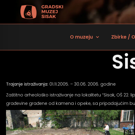
O muzeju
Zbirke / O
Si
Trajanje istraživanja:
01.11.2005. – 30.06. 2006. godine
Zaštitno arheološko istraživanje na lokalitetu “Sisak, OŠ 22.
građevine građene od kamena i opeke, sa pripadajućim b
 za osobe sa oštećenjem vida