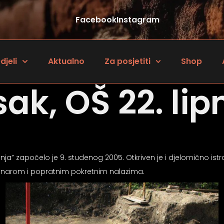
Facebook
Instagram
djeli
Aktualno
Za posjetiti
Shop
sak, OŠ 22. lip
 lipnja” započelo je 9. studenog 2005. Otkriven je i djelomično i
unarom i popratnim pokretnim nalazima.