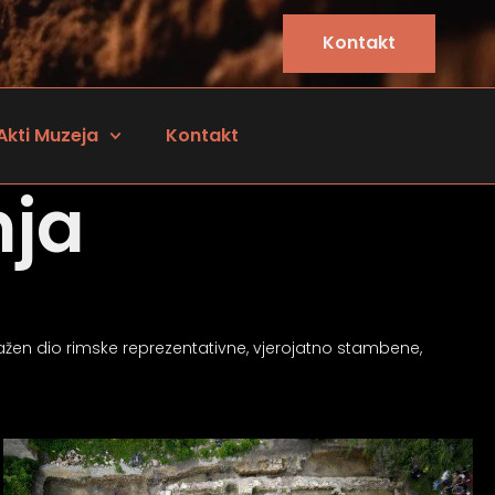
Kontakt
Akti Muzeja
Kontakt
nja
stražen dio rimske reprezentativne, vjerojatno stambene,