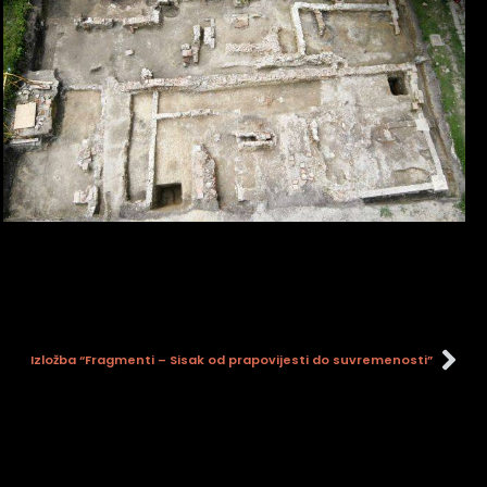
Izložba “Fragmenti – Sisak od prapovijesti do suvremenosti”