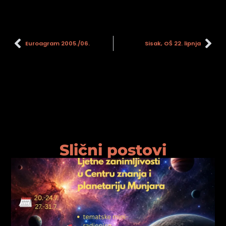
psiju
m
Euroagram 2005./06.
Sisak, OŠ 22. lipnja
psiju
Slični postovi