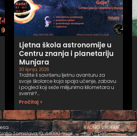
Ljetna škola astronomije u
Centru znanja i planetariju
Munjara
30 lipnja, 2026
Tražite li savršenu ljetnu avanturu za
svoje školarce koja spaja učenje, zabavu
i pogled koji seže milijunima kilometara u
svemir?…
Pročitaj >
resa
RADNO VRIJEME
Kralja Tomislava 10, 44000 Sisak
Pon - pet: