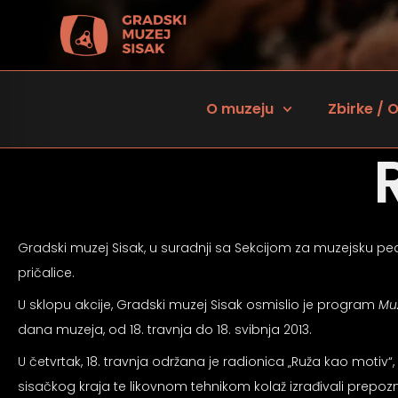
O muzeju
Zbirke / O
Gradski muzej Sisak, u suradnji sa Sekcijom za muzejsku ped
pričalice.
U sklopu akcije, Gradski muzej Sisak osmislio je program
Muz
dana muzeja, od 18. travnja do 18. svibnja 2013.
 za osobe sa oštećenjem vida
U četvrtak, 18. travnja održana je radionica „Ruža kao motiv“
sisačkog kraja te likovnom tehnikom kolaž izrađivali prepozn