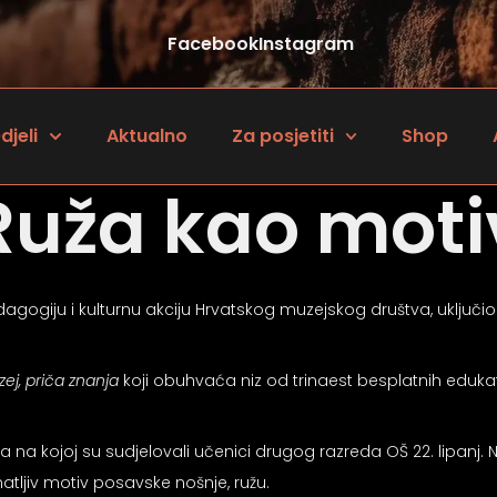
Facebook
Instagram
djeli
Aktualno
Za posjetiti
Shop
Ruža kao moti
agogiju i kulturnu akciju Hrvatskog muzejskog društva, uključ
ej, priča znanja
koji obuhvaća niz od trinaest besplatnih eduka
, a na kojoj su sudjelovali učenici drugog razreda OŠ 22. lipanj.
atljiv motiv posavske nošnje, ružu.