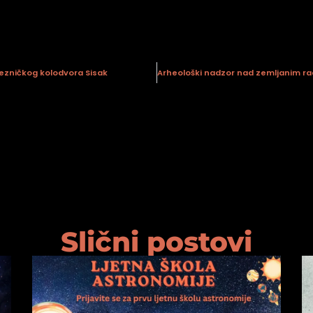
jezničkog kolodvora Sisak
Slični postovi