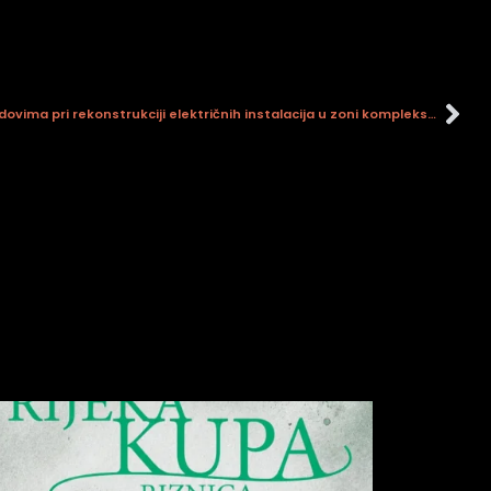
Arheološki nadzor nad zemljanim radovima pri rekonstrukciji električnih instalacija u zoni kompleksa Keglević u Topolovcu