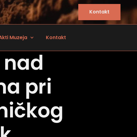
Kontakt
Akti Muzeja
Kontakt
r nad
a pri
zničkog
ak