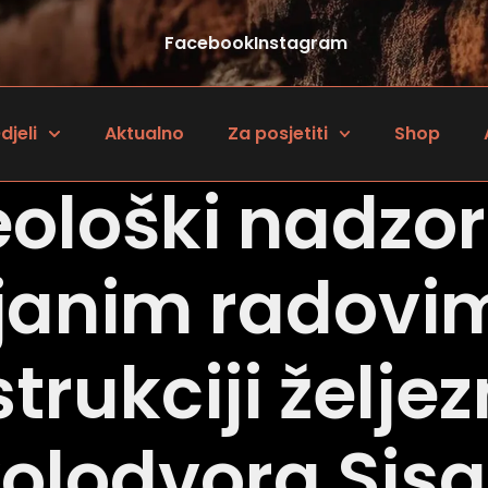
Facebook
Instagram
djeli
Aktualno
Za posjetiti
Shop
ološki nadzo
janim radovim
trukciji želje
olodvora Sis