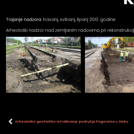
an profil za epilepsiju
Trajanje nadzora:
travanj, svibanj, lipanj 2013. godine
prijateljski režim
Arheološki nadzor nad zemljanim radovima pri rekonstrukciji
 za slijepe
an režim za epilepsiju
Arheološko geofizičko istraživanje područja Pogorelca u Sisku