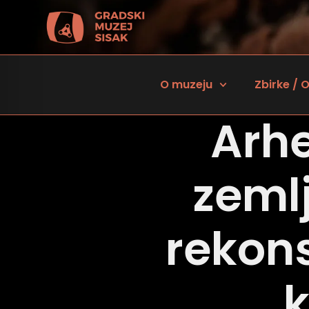
O muzeju
Zbirke / O
Arhe
zeml
rekons
 za osobe sa oštećenjem vida
k