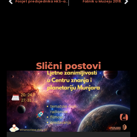
Posjet predsjednika HKS-a, Stojka Vrankovića, Gradskom muzeju Sisak
Fašnik u Muzeju 2018.
psiju
m
Slični postovi
psiju