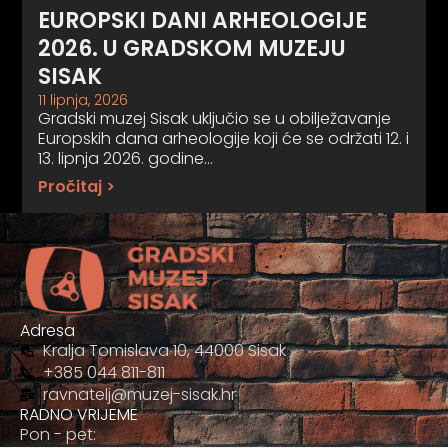
EUROPSKI DANI ARHEOLOGIJE
2026. U GRADSKOM MUZEJU
SISAK
11 lipnja, 2026
Gradski muzej Sisak uključio se u obilježavanje
Europskih dana arheologije koji će se održati 12. i
13. lipnja 2026. godine…
Pročitaj >
Adresa
Kralja Tomislava 10, 44000 Sisak
+385 044 811-811
ravnatelj@muzej-sisak.hr
RADNO VRIJEME
Pon - pet: