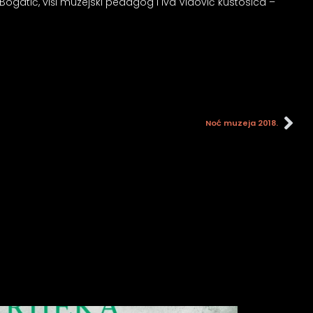
n Bogatić, viši muzejski pedagog i Iva Vidović kustosica –
Noć muzeja 2018.