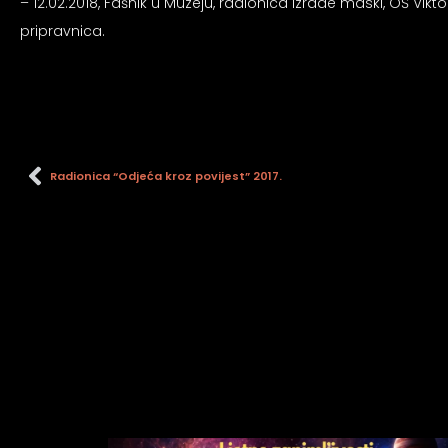
– 12.02.2018, Fašnik u Muzeju, radionica izrade maski, OŠ Vikt
pripravnica.
Radionica “Odjeća kroz povijest” 2017.