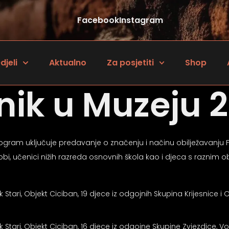
Facebook
Instagram
djeli
Aktualno
Za posjetiti
Shop
nik u Muzeju 2
ram uključuje predavanje o značenju i načinu obilježavanju Fa
, učenici nižih razreda osnovnih škola kao i djeca s raznim ob
 Stari, Objekt Ciciban, 19 djece iz odgojnih Skupina Krijesnice i O
k Stari, Objekt Ciciban, 16 djece iz odgojne Skupine Zvjezdice, V