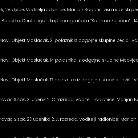
nik, 28 djece, Voditelji radionice: Marijan Bogatić, viši muzejs
Bobetko, Centar igre i knjižnica igračaka “Krenimo zajedno” , 14 
 Novi, Objekt Maslačak, 21 polaznik iz odgojne skupine Zečići. Vo
 Novi, Objekt Maslačak, 14 polaznika iz odgojne skupine Medvjedić
 Novi, Objekt Maslačak, 17 polaznika iz odgojne skupine Lavići. V
orovac Sisak, 21 učenik 2. C razreda, Voditelji radionice: Marijan
orovac Sisak, 23 učenika 2. A razreda, Voditelji radionice: Marija