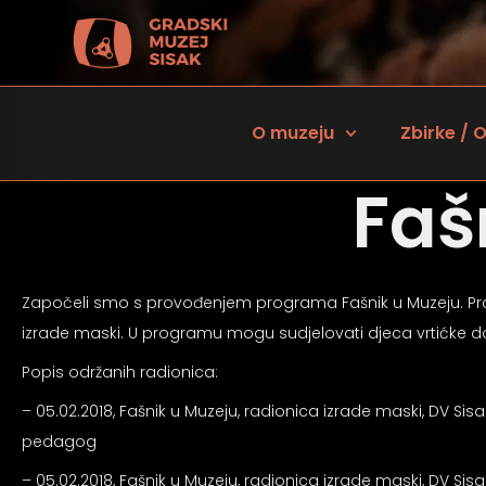
O muzeju
Zbirke / O
Faš
Započeli smo s provođenjem programa Fašnik u Muzeju. Prog
izrade maski. U programu mogu sudjelovati djeca vrtićke dobi
Popis održanih radionica:
 za osobe sa oštećenjem vida
– 05.02.2018, Fašnik u Muzeju, radionica izrade maski, DV Sisak
pedagog
– 05.02.2018, Fašnik u Muzeju, radionica izrade maski, DV Sisa