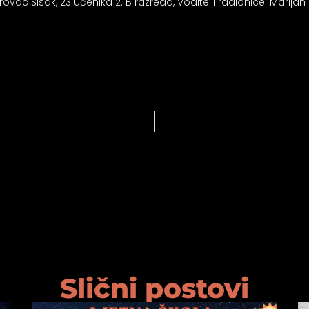
orovac Sisak, 23 učenika 2. B razreda, Voditelji radionice: Marija
Slični postovi