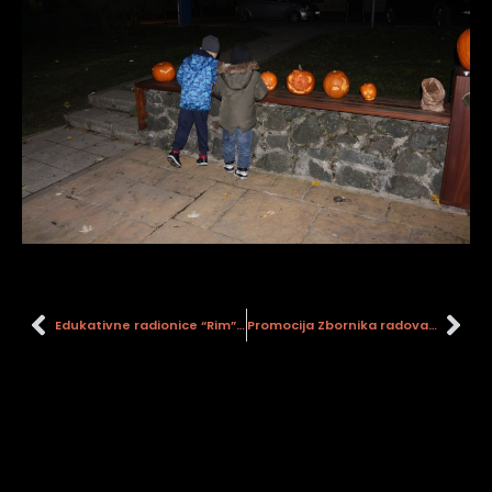
Edukativne radionice “Rim”i “Kršćansko Osmanski sukobi”
Promocija Zbornika radova „Rijeka Sava u povijesti“