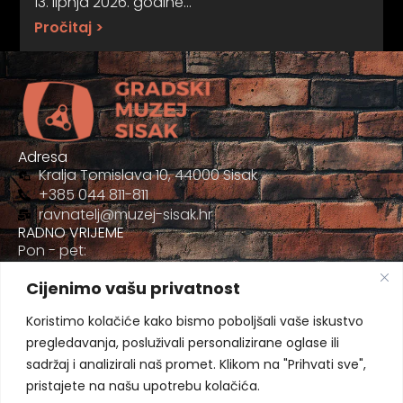
13. lipnja 2026. godine…
Pročitaj >
Adresa
Kralja Tomislava 10, 44000 Sisak
+385 044 811-811
ravnatelj@muzej-sisak.hr
RADNO VRIJEME
Pon - pet:
09:00 - 17:00
Cijenimo vašu privatnost
Sub
09:00-12:00
Koristimo kolačiće kako bismo poboljšali vaše iskustvo
pregledavanja, posluživali personalizirane oglase ili
sadržaj i analizirali naš promet. Klikom na "Prihvati sve",
pristajete na našu upotrebu kolačića.