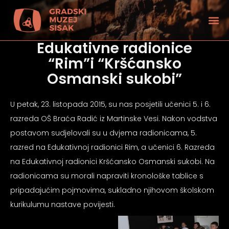
Edukativne radionice
“Rim”i “Kršćansko
Osmanski sukobi”
U petak, 23. listopada 2015, su nas posjetili učenici 5. i 6.
razreda OŠ Braća Radić iz Martinske Vesi. Nakon vodstva
postavom sudjelovali su u dvjema radionicama, 5.
razred na Edukativnoj radionici Rim, a učenici 6. Razreda
na Edukativnoj radionici Kršćansko Osmanski sukobi. Na
radionicama su morali napraviti kronološke tablice s
pripadajućim pojmovima, sukladno njihovom školskom
tećenjem vida
kurikulumu nastave povijesti.