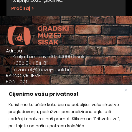
13. lipnja 2026. godine…
Pročitaj >
Adresa
Kralja Tomislava 10, 44000 Sisak
+385 044 811-811
ravnatelj@muzej-sisak.hr
RADNO VRIJEME
Pon - pet:
09:00 - 17:00
Cijenimo vašu privatnost
Sub
09:00-12:00
Koristimo kolačiće kako bismo poboljšali vaše iskustvo
pregledavanja, posluživali personalizirane oglase ili
sadržaj i analizirali naš promet. Klikom na "Prihvati sve",
pristajete na našu upotrebu kolačića.