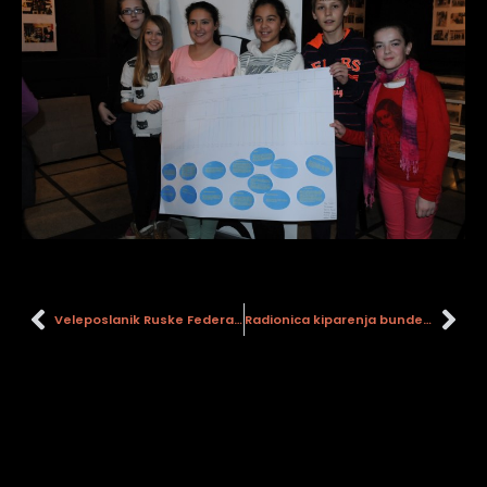
Veleposlanik Ruske Federacije u Hrvatskoj posjetio Muzej i Stari grad
Radionica kiparenja bundeva