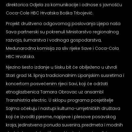
psiju
direktorica Odjela za komunikacije i odnose s javnošću
Coca-Cole HBC Hrvatska Boška Trbojević.
Projekt društveno odgovornog poslovanja Lijepa naša
m
Sava partnerski su pokrenuli Ministarstvo regionalnog
razvoja, šumarstva i vodnoga gospodarstva,
Međunarodna komisija za sliv rijeke Save i Coca-Cola
HBC Hrvatska.
Njezino šesto izdanje u Sisku bit će obilježeno u utvrdi
psiju
Stari grad 14. lipnja tradicionalnim Lipanjskim susretima i
koncertom posvećenim rijeci Savi, koji će održati
etnoglazbenica Tamara Obrovac uz ansambl
Transhistria electric. U sklopu programa posjetitelje
Sajma očekuju i nastupi kulturno-umjetničkih društava
koji će izvoditi pjesme, napjeve i plesove posavskog
kraja, jedinstvena ponuda suvenira, predmeta i modnih