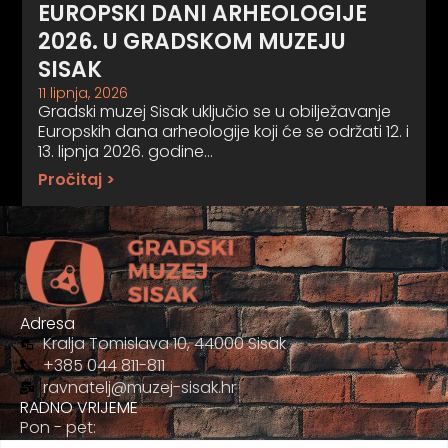
EUROPSKI DANI ARHEOLOGIJE
2026. U GRADSKOM MUZEJU
SISAK
11 lipnja, 2026
Gradski muzej Sisak uključio se u obilježavanje
Europskih dana arheologije koji će se održati 12. i
13. lipnja 2026. godine…
Pročitaj >
Adresa
Kralja Tomislava 10, 44000 Sisak
+385 044 811-811
ravnatelj@muzej-sisak.hr
RADNO VRIJEME
Pon - pet: