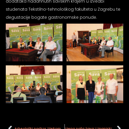
dodataka nadahnutih savskim krajem u izvedbi
studenata Tekstilno-tehnološkog fakulteta u Zagrebu te
degustacije bogate gastronomske ponude.
Arheološki nadzor tijekom izvođenja ekološke akcije (Ronilački klub Sisak) čišćenja korita rijeke Kupe na području zaštićene arheološke zone Segestica – Siscia
Lijepa naša Sava i Lipanjski susreti