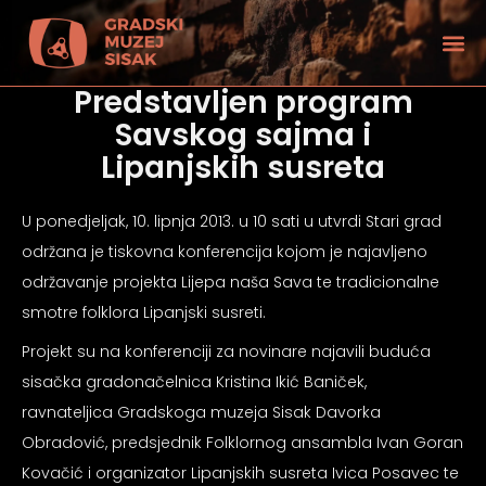
Predstavljen program
Savskog sajma i
Lipanjskih susreta
U ponedjeljak, 10. lipnja 2013. u 10 sati u utvrdi Stari grad
održana je tiskovna konferencija kojom je najavljeno
održavanje projekta Lijepa naša Sava te tradicionalne
smotre folklora Lipanjski susreti.
Projekt su na konferenciji za novinare najavili buduća
sisačka gradonačelnica Kristina Ikić Baniček,
ravnateljica Gradskoga muzeja Sisak Davorka
tećenjem vida
Obradović, predsjednik Folklornog ansambla Ivan Goran
Kovačić i organizator Lipanjskih susreta Ivica Posavec te