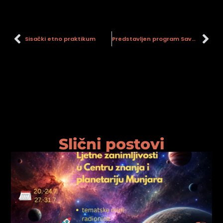
psiju
Sisački etno praktikum
Predstavljen program Savskog sajma i Lipanjskih susreta
m
psiju
Slični postovi