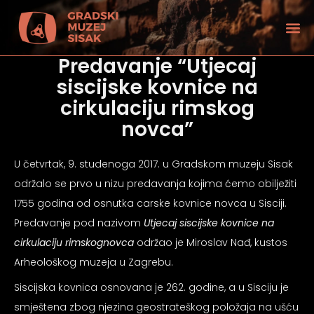
Predavanje “Utjecaj
siscijske kovnice na
cirkulaciju rimskog
novca”
U četvrtak, 9. studenoga 2017. u Gradskom muzeju Sisak
održalo se prvo u nizu predavanja kojima ćemo obilježiti
1755 godina od osnutka carske kovnice novca u Sisciji.
Predavanje pod nazivom
Utjecaj siscijske kovnice na
cirkulaciju rimskog
novca
održao je Miroslav Nađ, kustos
Arheološkog muzeja u Zagrebu.
tećenjem vida
Siscijska kovnica osnovana je 262. godine, a u Sisciju je
smještena zbog njezina geostrateškog položaja na ušću