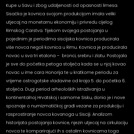
psiju
Kupe u Savu i zbog udaljenosti od opasnosti limesa.
Sisačka je kovnica svojom produkcijom imala veliki
utjecaj na monetarnu ekonomiju i privredu cijelog
m
Rimskog Carstva. Tijekom svojega postojanja u
pojedinim je periodima siscijska kovnica producirala
više novca negoli kovnica u Rimu. Kovnica je producirala
novac u sva tri etalona – bronci, srebru i zlatu. Postojala
je sve do početka petoga stoljeća kada se u njoj kovao
psiju
novac u ime cara Honorija te u kratkome periodu za
vrijeme ostrogotske vladavine od kraja 5. do početka 6.
stoljeća. Dugi period arheoloških istraživanja u
kontinentalnoj Hrvatskoj i samome Sisku, donio je i nove
spoznaje o numizmatičkoj građi vezane za produkciju i
rasprostiranje novca kovanoga u Sisciji. Analizom
historijata postojanja kovnice, njezin utjecaj na cirkulaciju
novca te komparirajući ih s ostalim kovnicama toga