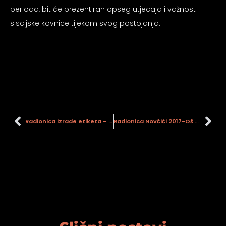
perioda, bit će prezentiran opseg utjecaja i važnost
siscijske kovnice tijekom svog postojanja.
Radionica izrade etiketa – OŠ Budaševo
Radionica Novčići 2017-Oš Budaševo-Topolovac-Gušće