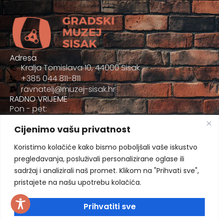
Adresa
Kralja Tomislava 10, 44000 Sisak
+385 044 811-811
ravnatelj@muzej-sisak.hr
RADNO VRIJEME
Pon - pet:
09:00 - 17:00
Cijenimo vašu privatnost
Sub
09:00-12:00
Koristimo kolačiće kako bismo poboljšali vaše iskustvo
pregledavanja, posluživali personalizirane oglase ili
sadržaj i analizirali naš promet. Klikom na "Prihvati sve",
pristajete na našu upotrebu kolačića.
Prihvatiti sve