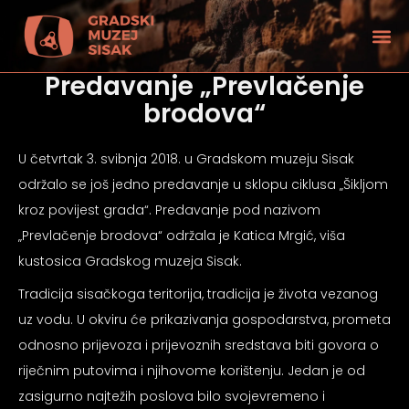
Predavanje „Prevlačenje
brodova“
U četvrtak 3. svibnja 2018. u Gradskom muzeju Sisak
održalo se još jedno predavanje u sklopu ciklusa „Šikljom
kroz povijest grada“. Predavanje pod nazivom
„Prevlačenje brodova“ održala je Katica Mrgić, viša
kustosica Gradskog muzeja Sisak.
Tradicija sisačkoga teritorija, tradicija je života vezanog
uz vodu. U okviru će prikazivanja gospodarstva, prometa
odnosno prijevoza i prijevoznih sredstava biti govora o
tećenjem vida
riječnim putovima i njihovome korištenju. Jedan je od
zasigurno najtežih poslova bilo svojevremeno i