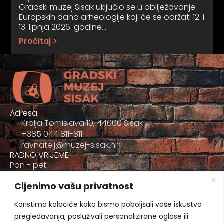
Gradski muzej Sisak uključio se u obilježavanje
Europskih dana arheologije koji će se održati 12. i
13. lipnja 2026. godine…
Pročitaj >
Adresa
Kralja Tomislava 10, 44000 Sisak
+385 044 811-811
ravnatelj@muzej-sisak.hr
RADNO VRIJEME
Pon - pet:
09:00 - 17:00
Cijenimo vašu privatnost
Sub
09:00-12:00
Koristimo kolačiće kako bismo poboljšali vaše iskustvo
pregledavanja, posluživali personalizirane oglase ili