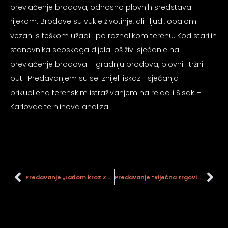
psiju
prevlačenje brodova, odnosno plovnih sredstava
rijekom. Brodove su vukle životinje, ali i ljudi, obalom
vezani s teškom užadi i po raznolikom terenu. Kod starijih
m
stanovnika seoskoga dijela još živi sjećanje na
prevlačenje brodova – gradnju brodova, plovni i tržni
put. Predavanjem su se iznijeli iskazi i sjećanja
prikupljena terenskim istraživanjem na relaciji Sisak –
Karlovac te njihova analiza.
psiju
Predavanje „Lađom kroz Zyzek“
Predavanje “Riječna trgovina Siska u 18. i 19. stoljeću“