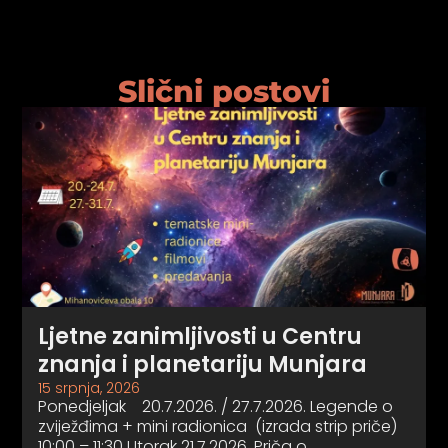
Slični postovi
Ljetne zanimljivosti u Centru
znanja i planetariju Munjara
15 srpnja, 2026
Ponedjeljak 20.7.2026. / 27.7.2026. Legende o
zviježđima + mini radionica (izrada strip priče)
10:00 – 11:30 Utorak 21.7.2026. Priča o…