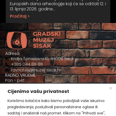
Europskih dana arheologije koji će se održati 12. i
13. lipnja 2026. godine…
Pročitaj >
Adresa
Kralja Tomislava 10, 44000 Sisak
+385 044 811-811
ravnatelj@muzej-sisak.hr
RADNO VRIJEME
Pon - pet:
09:00 - 17:00
Cijenimo vašu privatnost
Sub
09:00-12:00
Koristimo kolačiće kako bismo poboljšali vaše iskustvo
pregledavanja, posluživali personalizirane oglase ili
sadržaj i analizirali naš promet. Klikom na "Prihvati sve",