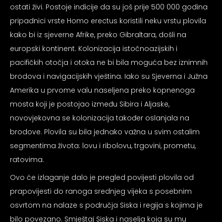
psiju
ostati živi. Postoje indicije da su još prije 500 000 godina
pripadnici vrste Homo erectus koristili neku vrstu plovila
kako bi iz sjeverne Afrike, preko Gibraltara, došli na
m
europski kontinent. Kolonizacija istočnoazijskih i
pacifičkih otočja i otoka ne bi bila moguća bez iznimnih
brodova i navigacijskih vještina. Iako su Sjeverna i Južna
Amerika u prvome valu naseljena preko kopnenoga
mosta koji je postojao između Sibira i Aljaske,
psiju
novovjekovna se kolonizacija također oslanjala na
brodove. Plovila su bila jednako važna u svim ostalim
segmentima života: lovu i ribolovu, trgovini, prometu,
ratovima.
Ovo će izlaganje dalo je pregled povijesti plovila od
prapovijesti do ranoga srednjeg vijeka s posebnim
osvrtom na nalaze s područja Siska i regija s kojima je
bilo povezano. Smještaj Siska i naselja koja su mu