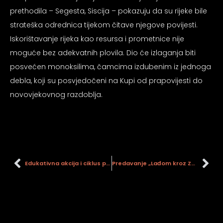
prethodila – Segesta, Siscija – pokazuju da su rijeke bile
strateška odrednica tijekom čitave njegove povijesti.
Iskorištavanje rijeka kao resursa i prometnice nije
moguće bez adekvatnih plovila. Dio će izlaganja biti
posvećen monoksilima, čamcima izdubenim iz jednoga
debla, koji su posvjedočeni na Kupi od prapovijesti do
novovjekovnog razdoblja.
Edukativna akcija i ciklus predavanja “Šikljom kroz povijest grada”
Predavanje „Lađom kroz Zyzek“