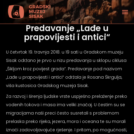
Predavanje „Lađe u
prapovijesti i antici“
U četvrtak 19. travnja 2018. u 19 sati u Gradskom muzeju
Sisak održano je prvo u nizu predavanja u sklopu ciklusa
„Šikljom kroz povijest grada“. Predavanje pod nazivom
„Lađe u prapovijesti i antici“ održala je Rosana Škrgulja,
viša kustosica Gradskog muzeja Sisak.
Za razvoj i širenja ljudske vrste uspješno prelaženje preko
vodenih tokova i masa ima veliki značaj. U čestim su se
migracijama naši preci često susretali s problemom
tećenjem vida
prelaska preko rijeka, jezera, mora i oceana te su morali
iznaći zadovoljavajuće rješenje. I pritom, po mogućnosti,