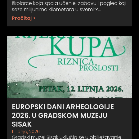
školarce koja spaja učenje, zabavu i pogled koji
seže milijunima kilometara u svemir?…
Pročitaj >
EUROPSKI DANI ARHEOLOGIJE
2026. U GRADSKOM MUZEJU
SISAK
11 lipnja, 2026
Gradski muzej Sisak uključio se u obilježavanje