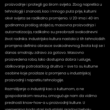
psiju
proizvodnje i protegli ga širom svijeta. Zbog napretka u
tehnologiji i znanosti, kao i mnogo puta prije, kulturni
okvir svijeta se radikalno promijenio. U 20-ima i 40-im
m
godinama prošlog stoljeća, masovna proizvodnja i
automatizacija, radikalno su preobrazili svakodnevni
život radnika. Industrijska kultura nastala iz tih tehnoloških
promjena definira obrasce svakodnevnog života koji se i
danas smatraju zdravo za gotovo. Masovno
psiju
proizvedena roba, lako dostupna dobra i usluge,
oblikovanje potrošačkog društva – sve to su kulturne
osobine koje proizlaze iz promjena u industrijskoj
proizvodnji i napretku tehnologije.
Razmišljanje o industriji kao o kulturnom, a ne
gospodarskom resursu, omogućuje nam da vidimo
prednosti know-how-a u proizvodnji kulture. U
vremenima kada stari industrijski gradovi trebaju