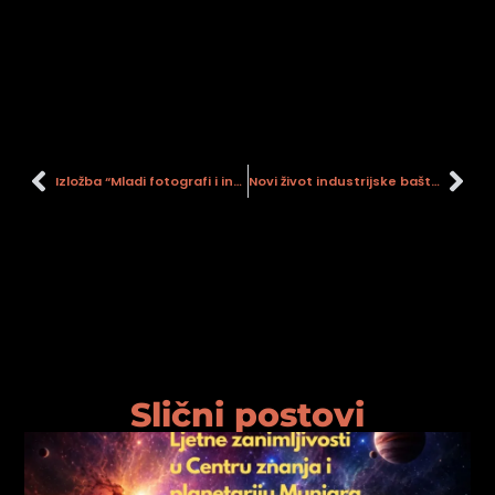
Izložba “Mladi fotografi i industrijska baština Siska”
Novi život industrijske baštine – interijeri, krajolici, perspektive
Slični postovi