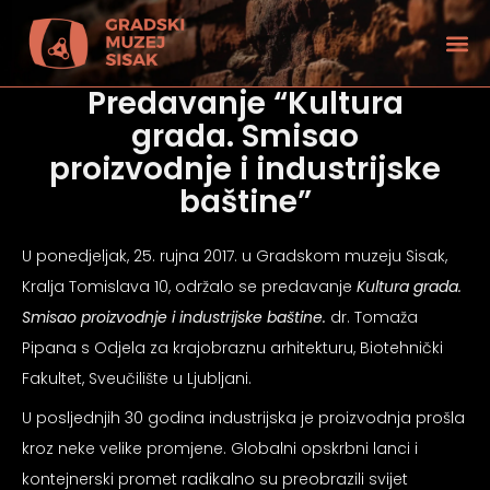
Predavanje “Kultura
grada. Smisao
proizvodnje i industrijske
baštine”
U ponedjeljak, 25. rujna 2017. u Gradskom muzeju Sisak,
Kralja Tomislava 10, održalo se predavanje
Kultura grada.
Smisao proizvodnje i industrijske baštine.
dr. Tomaža
Pipana s Odjela za krajobraznu arhitekturu, Biotehnički
Fakultet, Sveučilište u Ljubljani.
U posljednjih 30 godina industrijska je proizvodnja prošla
tećenjem vida
kroz neke velike promjene. Globalni opskrbni lanci i
kontejnerski promet radikalno su preobrazili svijet