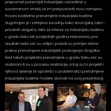
prepoznati potencijal industrijske ostavštine u
psiju
suvremenom smislu te im pretpostaviti novu namjenu.
Proces kvalitetne prenamjene industrijske baštine
m
dugotrajan je i zahtijeva suradnju kako stručnjaka, tako i
privatnih ulagača. Iako se interes za industrijsku baštinu
u gradu Sisku tek posljednjih godina intenzivirao, prvi
rezultati rada već su vidljivi i postali su primjeri dobre
prakse prenamjene industrijskih postrojenja i krajolika.
psiju
Šest takvih projekata prenamjene u gradu Sisku već su
realizirani ili su u procesu realizacije, a koji su to projekti i
njihova rješenje te općenito o problematici prenamjene
industrijske baštine možete doznati na ovoj prezentaciji.