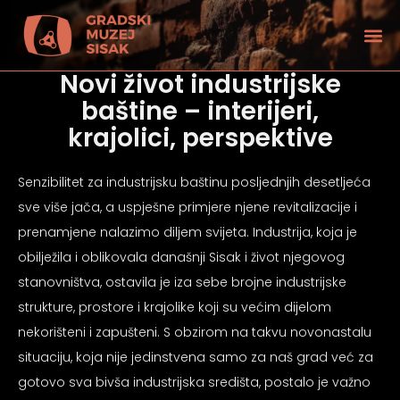
Novi život industrijske
baštine – interijeri,
krajolici, perspektive
Senzibilitet za industrijsku baštinu posljednjih desetljeća
sve više jača, a uspješne primjere njene revitalizacije i
prenamjene nalazimo diljem svijeta. Industrija, koja je
obilježila i oblikovala današnji Sisak i život njegovog
stanovništva, ostavila je iza sebe brojne industrijske
strukture, prostore i krajolike koji su većim dijelom
nekorišteni i zapušteni. S obzirom na takvu novonastalu
tećenjem vida
situaciju, koja nije jedinstvena samo za naš grad već za
gotovo sva bivša industrijska središta, postalo je važno