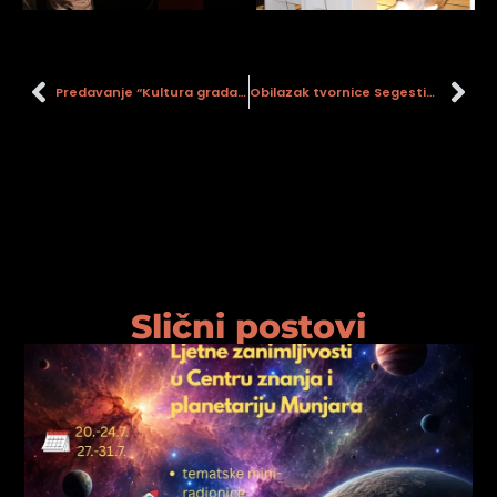
Predavanje “Kultura grada. Smisao proizvodnje i industrijske baštine”
Obilazak tvornice Segestica
Slični postovi