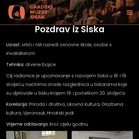
Pozdrav iz Siska
Uzrast:
vrtići i niži razredi osnovne škole, osobe s
invaliditetom
Tehnika:
drvene bojice
Cilj radionice je upoznavanje s razvojem Siska u 18. i 19.
stoljeću, načinima izrade razglednica u tiskarama koje
su djelovale u Sisku krajem 19. i početkom 20. stoljeća.
Korelacija:
Priroda i društvo, Likovna kultura, Glazbena
kultura, Vjeronauk, Hrvatski jezik
tećenjem vida
Vrijeme održavanja:
kroz cijelu godinu