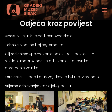
Odjeća kroz povijest
Uzrast:
vrtići, niži razredi osnovne škole
Tehnika:
vodene bojice/tempera
Cilj radionice:
Upoznavanje polaznika s povijesnim
razdobljima kroz načine odijevanja stanovnika i
opremanje vojnika.
Korelacija:
Priroda i društvo, Likovna kultura, Vjeronauk
Vrijeme održavanja:
kroz cijelu godinu.
tećenjem vida