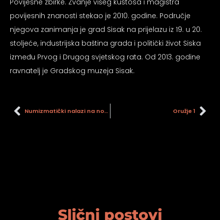
Povijesne zbirke. Zvanje višeg kustosa i magistra
povijesnih znanosti stekao je 2010. godine. Područje
njegova zanimanja je grad Sisak na prijelazu iz 19. u 20.
stoljeće, industrijska baština grada i politički život Siska
između Prvog i Drugog svjetskog rata. Od 2013. godine
ravnatelj je Gradskog muzeja Sisak.
Numizmatički nalazi na novijim arheološkim istraživanjima u Sisku
Oružje 1
Slični postovi