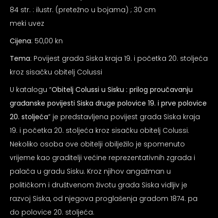
psiju
84 str. : ilustr. (pretežno u bojama) ; 30 cm
meki uvez
Cijena
: 50,00 kn
m
Tema
: Povijest grada Siska kraja 19. i početka 20. stoljeća
kroz sisačku obitelj Colussi
U katalogu “
Obitelj Colussi u Sisku : prilog proučavanju
građanske povijesti Siska druge polovice 19. i prve polovice
psiju
20. stoljeća
” je predstavljena povijest grada Siska kraja
19. i početka 20. stoljeća kroz sisačku obitelj Colussi.
Nekoliko osoba ove obitelji obilježilo je spomenuto
vrijeme kao graditelji većine reprezentativnih zgrada i
palača u gradu Sisku. Kroz njihov angažman u
političkom i društvenom životu grada Siska vidljiv je
razvoj Siska, od njegova proglašenja gradom 1874. pa
do polovice 20. stoljeća.