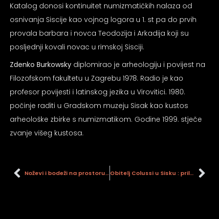
Katalog donosi kontinuitet numizmatičkih nalaza od
osnivanja Siscije kao vojnog logora u 1. st pa do prvih
provala barbara i novca Teodozija i Arkadija koji su
posljednji kovali novac u rimskoj Sisciji.
Zdenko Burkowsky
diplomirao je arheologiju i povijest na
Filozofskom fakultetu u Zagrebu 1978. Radio je kao
profesor povijesti i latinskog jezika u Virovitici. 1980.
počinje raditi u Gradskom muzeju Sisak kao kustos
arheološke zbirke s numizmatikom. Godine 1999. stječe
zvanje višeg kustosa.
Noževi i bodeži na prostoru Hrvatske od prapovijesti do 1945. godine
Obitelj Colussi u Sisku : prilog proučavanju građanske povijesti Siska druge polovice 19. i prve polovice 20. stoljeća