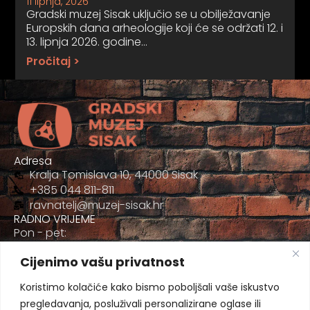
11 lipnja, 2026
Gradski muzej Sisak uključio se u obilježavanje
Europskih dana arheologije koji će se održati 12. i
13. lipnja 2026. godine…
Pročitaj >
Adresa
Kralja Tomislava 10, 44000 Sisak
+385 044 811-811
ravnatelj@muzej-sisak.hr
RADNO VRIJEME
Pon - pet:
09:00 - 17:00
Cijenimo vašu privatnost
Sub
09:00-12:00
Koristimo kolačiće kako bismo poboljšali vaše iskustvo
pregledavanja, posluživali personalizirane oglase ili