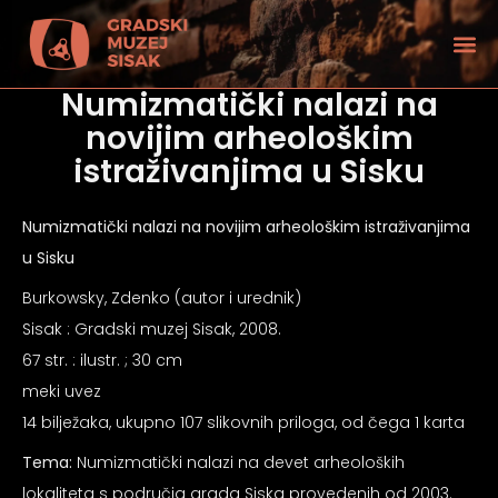
Numizmatički nalazi na
novijim arheološkim
istraživanjima u Sisku
Numizmatički nalazi na novijim arheološkim istraživanjima
u Sisku
Burkowsky, Zdenko (autor i urednik)
Sisak : Gradski muzej Sisak, 2008.
67 str. : ilustr. ; 30 cm
meki uvez
14 bilježaka, ukupno 107 slikovnih priloga, od čega 1 karta
tećenjem vida
Tema:
Numizmatički nalazi na devet arheoloških
lokaliteta s područja grada Siska provedenih od 2003.