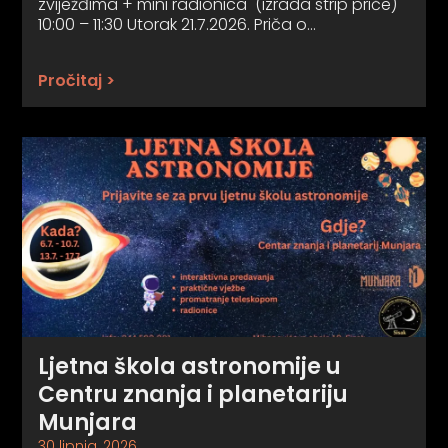
zviježđima + mini radionica (izrada strip priče)
10:00 – 11:30 Utorak 21.7.2026. Priča o…
Pročitaj >
Ljetna škola astronomije u
Centru znanja i planetariju
Munjara
30 lipnja, 2026