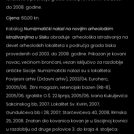
psiju
do 2008. godine.
Cijena:
60,00 kn
m
Katalog
Numizmatički nalazi na novijim arheološkim
istraživanjima u Sisku
obrađuje arheološka istraživanja na
devet arheoloških lokaliteta s područja grada Siska
provedenih od 2003. do 2008. godine. Prikazan je kovani
novac, većinom brončani, vezan isključivo za razdoblje
psiju
antičke Siscije. Numizmatički nalazi su s lokaliteta:
Povijesni arhiv (Državni arhiv), 2003/04; Euroherc,
20005/06; Žitni magazin, retencijski bazen (RB-8),
2005/06; Igralište O.Š. 22.lipnja, 2005/06; Ivana Kukuljevića
Sakcinskog bb, 2007; Lokalitet Sv. Kvirin, 2007;
Gundulićeva bb i 28, 2007; Starčevićeva 40, 2008; Rimska
25, 2008. Znatan dio kovanica kovan je u Siscijinoj kovnici
u razdoblju od druge polovice 3. do kraja 4. stoljeća.