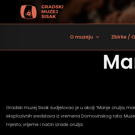
O muzeju
Zbirke / O
Man
Gradski muzej Sisak sudjelovao je u akciji “Manje oružja, ma
 za osobe sa oštećenjem vida
eksplozivnih sredstava iz vremena Domovinskog rata. Muzejski
mjesto, vrijeme i način izrade oružja.