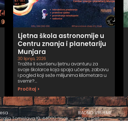
Ljetna škola astronomije u
Centru znanja i planetariju
Munjara
30 lipnja, 2026
Tražite li savršenu ljetnu avanturu za
svoje školarce koja spaja učenje, zabavu
i pogled koji seže milijunima kilometara u
svemir?…
Pročitaj >
resa
RADNO VRIJEME
Kralja Tomislava 10, 44000 Sisak
Pon - pet:
+385 044 811-811
09:00 - 17:00