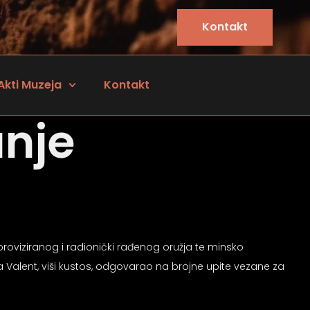
Kontakt
Akti Muzeja
Kontakt
anje
proviziranog i radionički rađenog oružja te minsko
ca Valent, viši kustos, odgovarao na brojne upite vezane za