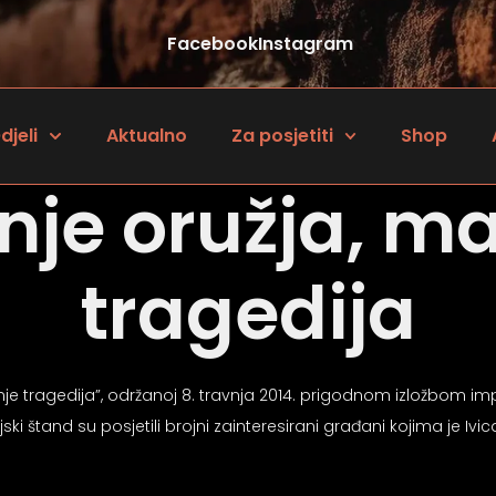
Facebook
Instagram
djeli
Aktualno
Za posjetiti
Shop
je oružja, m
tragedija
nje tragedija”, održanoj 8. travnja 2014. prigodnom izložbom im
 štand su posjetili brojni zainteresirani građani kojima je Ivi