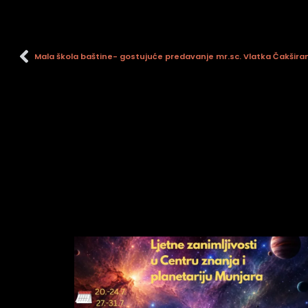
an profil za epilepsiju
prijateljski režim
Mala škola baštine- gostujuće predavanje mr.sc. Vlatka Čakširan
 za slijepe
an režim za epilepsiju