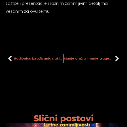
zaštite i prezentacije i raznim zanimljivim detaljima
psiju
vezanim za ovu temu.
m
Radionica izrađivanja nakita 4. dio
Manje oružja, manje tragedija
psiju
Slični postovi