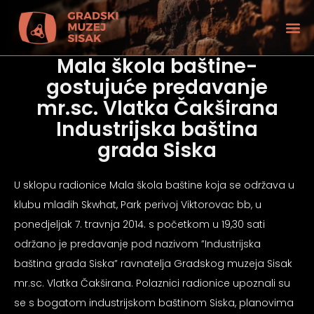
Mala škola baštine-
gostujuće predavanje
mr.sc. Vlatka Čakširana
Industrijska baština
grada Siska
U sklopu radionice Mala škola baštine koja se održava u
klubu mladih Skwhat, Park perivoj Viktorovac bb, u
ponedjeljak 7. travnja 2014. s početkom u 19,30 sati
održano je predavanje pod nazivom ”Industrijska
baština grada Siska” ravnatelja Gradskog muzeja Sisak
tećenjem vida
mr.sc. Vlatka Čakširana. Polaznici radionice upoznali su
se s bogatom industrijskom baštinom Siska, planovima