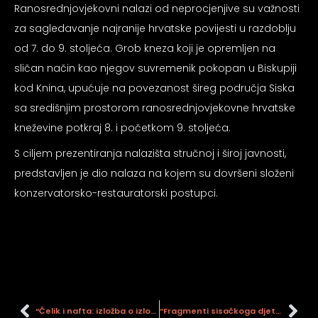
Ranosrednjovjekovni nalazi od neprocjenjive su važnosti
za sagledavanje najranije hrvatske povijesti u razdoblju
od 7. do 9. stoljeća. Grob kneza koji je opremljen na
sličan način kao njegov suvremenik pokopan u Biskupiji
kod Knina, upućuje na povezanost šireg područja Siska
sa središnjim prostorom ranosrednjovjekovne hrvatske
kneževine potkraj 8. i početkom 9. stoljeća.
S ciljem prezentiranja nalazišta stručnoj i široj javnosti,
predstavljen je dio nalaza na kojem su dovršeni složeni
konzervatorsko-restauratorski postupci.
“Čelik i nafta: izložba o izložbi”
“Fragmenti sisačkoga djetinjstva: igračke obitelji Kraker”