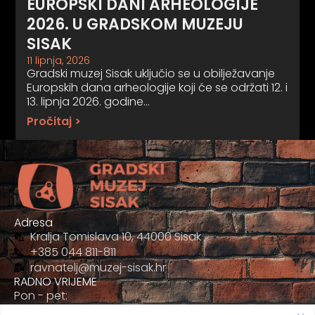
EUROPSKI DANI ARHEOLOGIJE
2026. U GRADSKOM MUZEJU
SISAK
11 lipnja, 2026
Gradski muzej Sisak uključio se u obilježavanje
Europskih dana arheologije koji će se održati 12. i
13. lipnja 2026. godine…
Pročitaj >
Adresa
Kralja Tomislava 10, 44000 Sisak
+385 044 811-811
ravnatelj@muzej-sisak.hr
RADNO VRIJEME
Pon - pet:
09:00 - 17:00