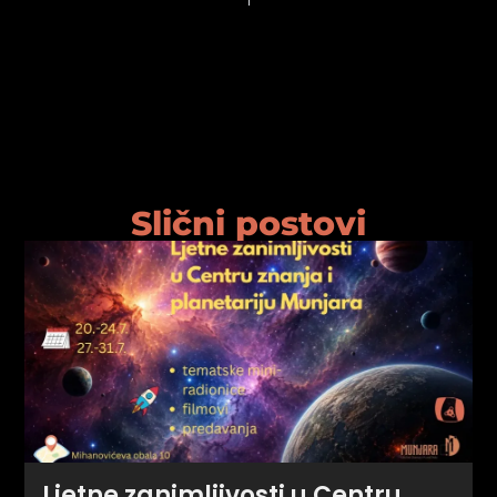
Slični postovi
Ljetne zanimljivosti u Centru