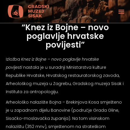
“Knez iz Bojne – novo
poglavlje hrvatske
povijesti”
Izložba
Knez iz Bojne – novo poglavlje hrvatske
povijesti
nastala je u suradnji Ministarstva kulture
Republike Hrvatske, Hrvatskog restauratorskog zavoda,
Arheološkog muzeja u Zagrebu, Gradskog muzeja Sisak i
Instituta za antropologiju.
Arheološko nalazište Bojna – Brekinjova Kosa smješteno
je u zapadnom dijelu Banovine (područje Grada Gline,
tećenjem vida
Sisačko-moslavačka županija). Na tom visinskom
nalazištu (352 mnv), smještenom na strateškom