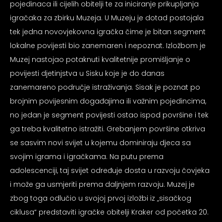
pojedinaca ili cijelih obitelji te za iniciranje prikupljanja
psiju
igračaka za zbirku Muzeja. U Muzeju je dotad postojala
tek jedna novovjekovna igračka čime je bitan segment
m
lokalne povijesti bio zanemaren i nepoznat. Izložbom je
Muzej nastojao potaknuti kvalitetnije promišljanje o
povijesti djetinjstva u Sisku koje je do danas
zanemareno područje istraživanja. Sisak je poznat po
brojnim povijesnim događajima ili važnim pojedincima,
psiju
no jedan je segment povijesti ostao ispod površine i tek
ga treba kvalitetno istražiti. Grebanjem površine otkriva
se sasvim novi svijet u kojemu dominiraju djeca sa
svojim igrama i igračkama. Na putu prema
adolescenciji, taj svijet određuje dosta u razvoju čovjeka
i može ga usmjeriti prema daljnjem razvoju. Muzej je
zbog toga odlučio u svojoj prvoj izložbi iz „sisačkog
ciklusa“ predstaviti igračke obitelji Kraker od početka 20.