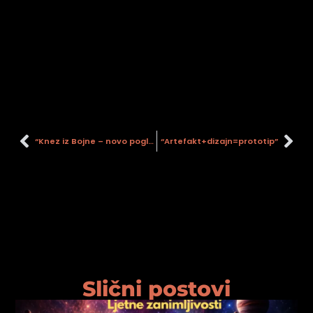
“Knez iz Bojne – novo poglavlje hrvatske povijesti”
“Artefakt+dizajn=prototip”
Slični postovi