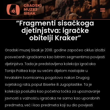
“Fragmenti sisačkoga
djetinjstva: igračke
obitelji Kraker”
Gradski muzej Sisak je 2018. godine započeo ciklus izložbi
posvećenih igračkama kao bitnim segmentima povijesti
djetinjstva. Tada je predstavljena kolekcija igračaka
Tonija Politea koje su većim dijelom nastajale u
hrvatskim tvornicama, pogotovo nakon Drugog
svjetskog rata, poput Biserke ili Jugoplastike. Ta je
kolekcija poslužila kao početna točka za upoznavanje
tećenjem vida
javnosti s važnošću igračaka ne samo kao uporabnih
predmeta, već i kao predmeta koji su dio povijesti