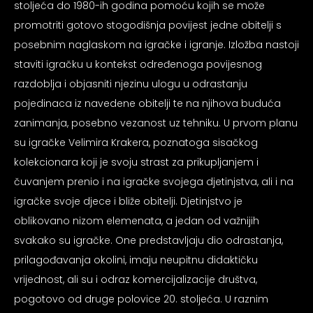
stoljeća do 1980-ih godina pomoću kojih se može
promotriti gotovo stogodišnja povijest jedne obitelji s
posebnim naglaskom na igračke i igranje. Izložba nastoji
staviti igračku u kontekst određenoga povijesnog
razdoblja i objasniti njezinu ulogu u odrastanju
pojedinaca iz navedene obitelji te na njihova buduća
zanimanja, posebno vezanost uz tehniku. U prvom planu
su igračke Velimira Krakera, poznatoga sisačkog
kolekcionara koji je svoju strast za prikupljanjem i
čuvanjem prenio i na igračke svojega djetinjstva, ali i na
igračke svoje djece i bliže obitelji. Djetinjstvo je
oblikovano nizom elemenata, a jedan od važnijih
svakako su igračke. One predstavljaju dio odrastanja,
prilagođavanja okolini, imaju neupitnu didaktičku
vrijednost, ali su i odraz komercijalizacije društva,
pogotovo od druge polovice 20. stoljeća. U raznim